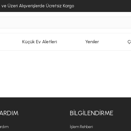
ve Üzeri Alışverişlerde Ücretsiz Kargo
Küçük Ev Aletleri
Yeniler
Ç
ARDIM
BILGILENDIRME
rdım
İşlem Rehberi