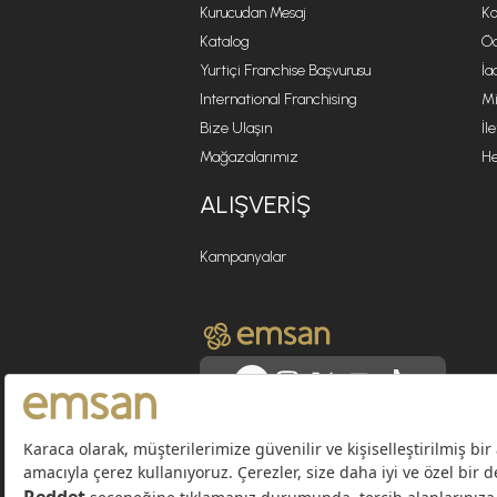
Kurucudan Mesaj
Ko
Katalog
Öd
Yurtiçi Franchise Başvurusu
İa
International Franchising
Mi
Bize Ulaşın
İl
Mağazalarımız
He
ALIŞVERIŞ
Kampanyalar