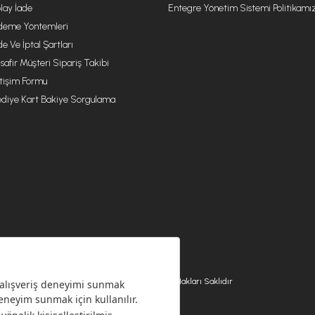
lay İade
Entegre Yönetim Sistemi Politikamı
eme Yöntemleri
de Ve İptal Şartları
safir Müşteri Sipariş Takibi
etişim Formu
diye Kart Bakiye Sorgulama
© 2026 EMSAN A.Ş. Tüm Hakları Saklıdır