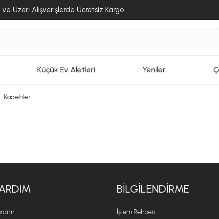
ve Üzeri Alışverişlerde Ücretsiz Kargo
Küçük Ev Aletleri
Yeniler
Ç
Kadehler
ARDIM
BILGILENDIRME
rdım
İşlem Rehberi