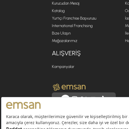
Kurucudan Mesaj
Ko
Katalog
Öd
Yurtiçi Franchise Başvurusu
İa
International Franchising
Mi
Bize Ulaşın
İl
Mağazalarımız
He
ALIŞVERIŞ
Kampanyalar