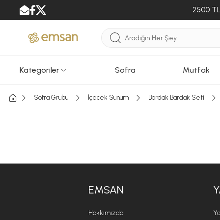
2500 TL 
Kategoriler
Sofra
Mutfak
Sofra Grubu
İçecek Sunum
Bardak Bardak Seti
EMSAN
Y
Hakkımızda
Ya