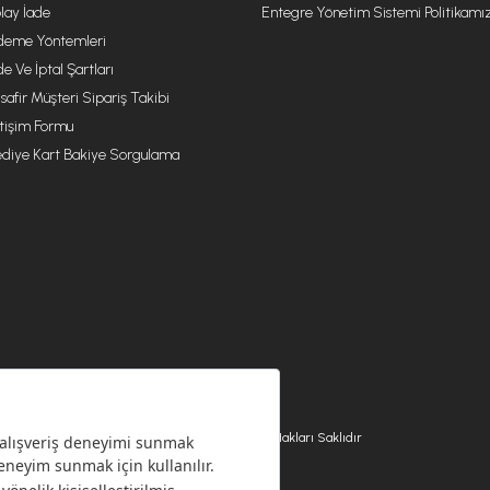
lay İade
Entegre Yönetim Sistemi Politikamı
eme Yöntemleri
de Ve İptal Şartları
safir Müşteri Sipariş Takibi
etişim Formu
diye Kart Bakiye Sorgulama
© 2026 EMSAN A.Ş. Tüm Hakları Saklıdır