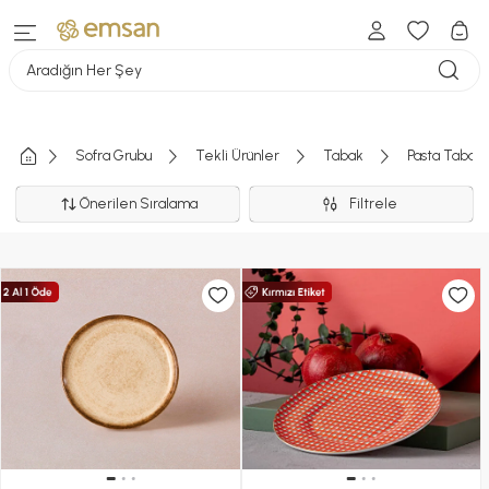
Aradığın Her Şey
Sofra Grubu
Tekli Ürünler
Tabak
Pasta Tabağı
Önerilen Sıralama
Filtrele