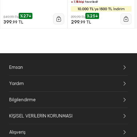
+ 1.1B kişi
favoriledi!
%27
%25
549,99 TL
399,99 TL
399
299
,99 TL
,99 TL
Emsan
Yardım
Bilgilendirme
KİŞİSEL VERİLERİN KORUNMASI
Alışveriş