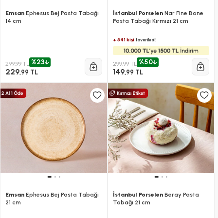
Emsan
Ephesus Bej Pasta Tabağı
İstanbul Porselen
Nar Fine Bone
14 cm
Pasta Tabağı Kırmızı 21 cm
+ 541 kişi
favoriledi!
%23
%50
299,99 TL
299,99 TL
229
149
,99 TL
,99 TL
Emsan
Ephesus Bej Pasta Tabağı
İstanbul Porselen
Beray Pasta
21 cm
Tabağı 21 cm