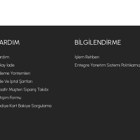
ARDIM
BILGILENDIRME
rdım
İşlem Rehberi
lay İade
Entegre Yönetim Sistemi Politikamı
eme Yöntemleri
de Ve İptal Şartları
safir Müşteri Sipariş Takibi
etişim Formu
diye Kart Bakiye Sorgulama