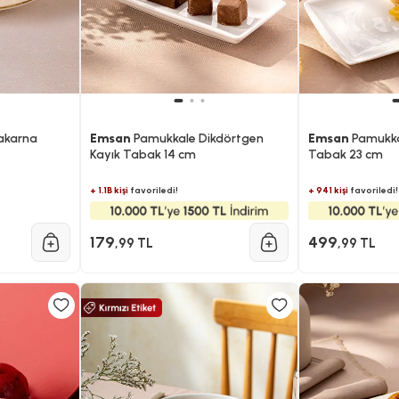
akarna
Emsan
Pamukkale Dikdörtgen
Emsan
Pamukka
Kayık Tabak 14 cm
Tabak 23 cm
+ 1.1B kişi
favoriledi!
+ 941 kişi
favoriledi!
179
499
,99 TL
,99 TL