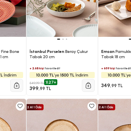
 Fine Bone
İstanbul Porselen
Beray Çukur
Emsan
Pamukka
21 cm
Tabak 20 cm
Tabak 18 cm
+ 2.6B kişi
favoriledi!
+ 659 kişi
favoriledi
%27
549,99 TL
349
,99 TL
399
,99 TL