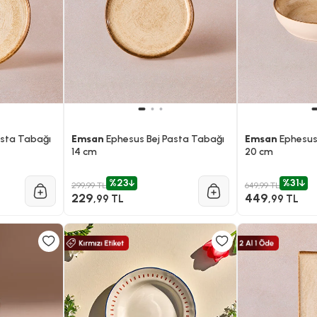
asta Tabağı
Emsan
Ephesus Bej Pasta Tabağı
Emsan
Ephesus
14 cm
20 cm
%23
%31
299,99 TL
649,99 TL
229
449
,99 TL
,99 TL