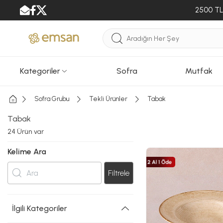
2500 TL 
Kategoriler
Sofra
Mutfak
Sofra Grubu
Tekli Ürünler
Tabak
Tabak
24
Ürün var
Kelime Ara
Filtrele
İlgili Kategoriler