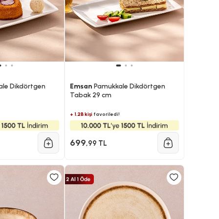
le Dikdörtgen
Emsan
Pamukkale Dikdörtgen
Tabak 29 cm
!
+ 1.2B kişi
favoriledi!
699
,99 TL