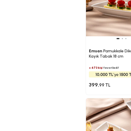
Emsan
Pamukkale Dik
Kayık Tabak 18 cm
+ 673 kişi
favoriledi!
399
,99 TL