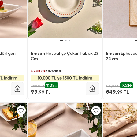
dörtgen
Emsan
Hasbahçe Çukur Tabak 23
Emsan
Ephesus
Cm
24 cm
+ 3.2B kişi
favoriledi!
%23
%21
129,99 TL
699,99 TL
99
549
,99 TL
,99 TL