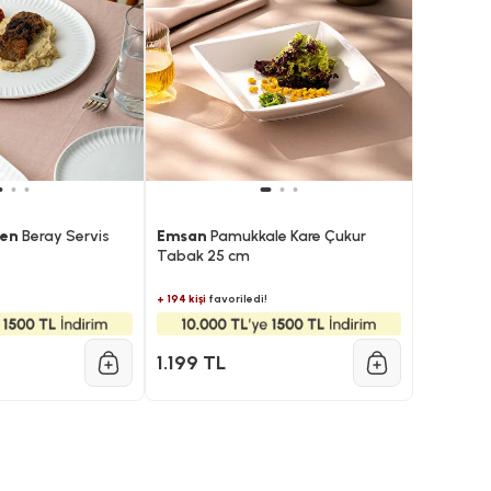
len
Beray Servis
Emsan
Pamukkale Kare Çukur
Tabak 25 cm
+ 194 kişi
favoriledi!
1.199 TL