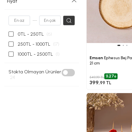
Fiyat
---
0TL - 250TL
(6)
250TL - 1000TL
(17)
1000TL - 2500TL
(1)
Emsan
Ephesus Bej P
21 cm
Stokta Olmayan Ürünler
%27
24
549,99 TL
399
,99 TL