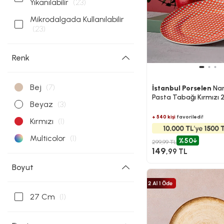
Yıkanılabilir
(23)
Mikrodalgada Kullanılabilir
(23)
Renk
Bej
(7)
İstanbul Porselen
Nar
Pasta Tabağı Kırmızı 
Beyaz
(3)
+ 540 kişi
favoriledi!
Kırmızı
(1)
Multicolor
(1)
%50
299,99 TL
149
,99 TL
Boyut
27 Cm
(1)