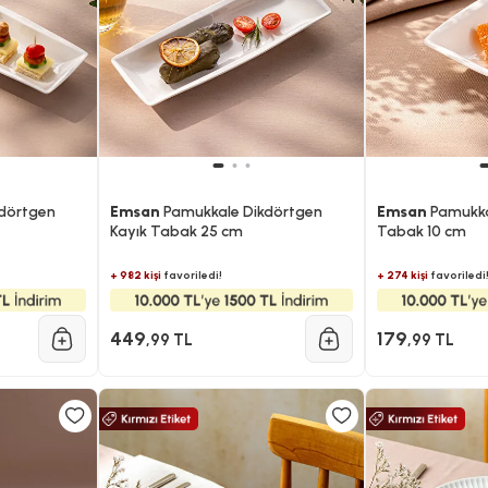
dörtgen
Emsan
Pamukkale Dikdörtgen
Emsan
Pamukka
Kayık Tabak 25 cm
Tabak 10 cm
+ 982 kişi
favoriledi!
+ 274 kişi
favoriledi
449
179
,99 TL
,99 TL