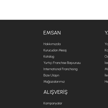
EMSAN
Y
Hakkımızda
Ya
Kurucudan Mesaj
Ko
Katalog
Öd
Yurtiçi Franchise Başvurusu
İa
International Franchising
Mi
Bize Ulaşın
İl
Mağazalarımız
He
ALIŞVERIŞ
Kampanyalar