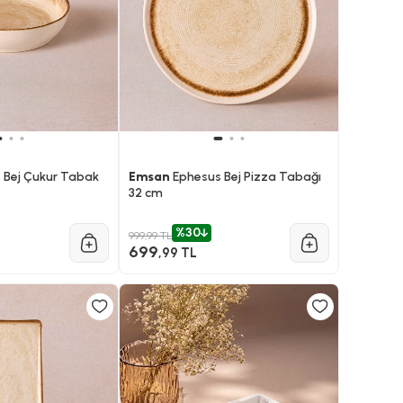
 Bej Çukur Tabak
Emsan
Ephesus Bej Pizza Tabağı
32 cm
%30
999,99 TL
699
,99 TL