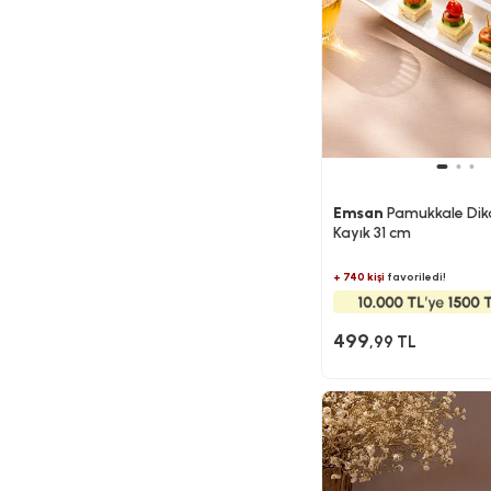
Emsan
Pamukkale Dik
Kayık 31 cm
+ 740 kişi
favoriledi!
499
,99 TL