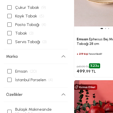
Çukur Tabak
(9)
Kayık Tabak
(5)
Pasta Tabağı
(4)
Tabak
(3)
Emsan
Ephesus Bej M
Servis Tabağı
(3)
Tabağı 28 cm
+ 219 kişi
favoriledi!
Marka
%23
649,99 TL
499
Emsan
(20)
,99 TL
İstanbul Porselen
(4)
Özellikler
Bulaşık Makinesinde