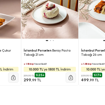
e Çukur
İstanbul Porselen
Beray Pasta
İstanbul Porse
Tabağı 21 cm
Tabağı 26 cm
+ 1.1B kişi
favoriledi!
+ 1.3B kişi
favoriledi!
%25
%17
399,99 TL
599,99 TL
299
499
,99 TL
,99 TL