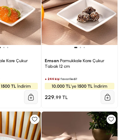
le Kare Çukur
Emsan
Pamukkale Kare Çukur
Tabak 12 cm
!
+ 244 kişi
favoriledi!
229
,99 TL