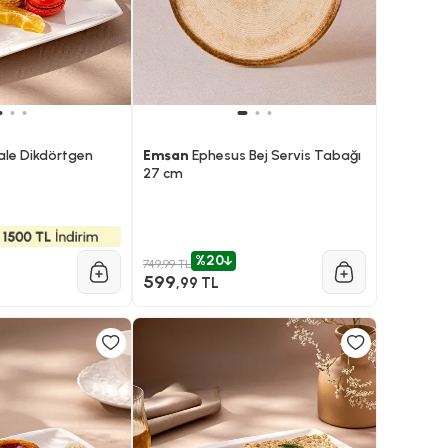
le Dikdörtgen
Emsan
Ephesus Bej Servis Tabağı
27 cm
%20
749,99 TL
599
,99 TL