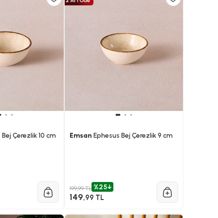
Bej Çerezlik 10 cm
Emsan
Ephesus Bej Çerezlik 9 cm
%25
199,99 TL
149
,99 TL