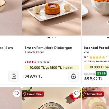
se 16 cm
Emsan
Pamukkale Dikdörtgen
İstanbul Porse
Tabak 18 cm
cm
5.0
(1)
+ 1.2B kişi
favoriledi!
+ 659 kişi
favoriledi!
%22
899,99 TL
349
,99 TL
699
,99 TL