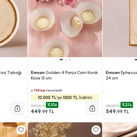
zza Tabağı
Emsan
Golden 4 Parça Cam Konik
Emsan
Ephesus
Kase 13 cm
24 cm
+ 705 kişi
favoriledi!
%10
%21
499,99 TL
699,99 TL
449
549
,99 TL
,99 TL