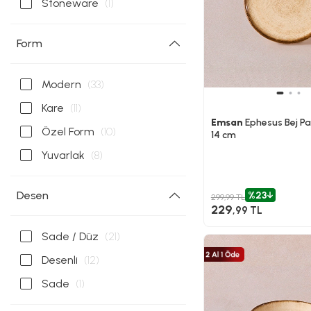
Stoneware
(1)
Form
Modern
(33)
Kare
(11)
Emsan
Ephesus Bej P
Özel Form
(10)
14 cm
Yuvarlak
(8)
Desen
%23
299,99 TL
229
,99 TL
Sade / Düz
(21)
Desenli
(12)
Sade
(1)