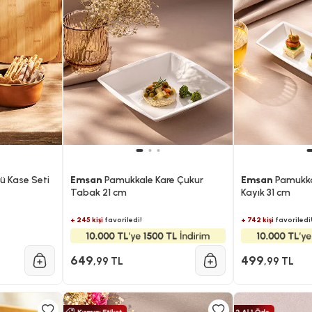
ü Kase Seti
Emsan
Pamukkale Kare Çukur
Emsan
Pamukka
Tabak 21 cm
Kayık 31 cm
+ 245 kişi
favoriledi!
+ 742 kişi
favoriledi
649
499
,99 TL
,99 TL