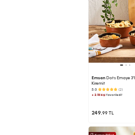
Emsan
Dots Emaye 3'l
Kiremit
5.0
(2)
+ 2.1B kişi
favoriledi!
249
,99 TL