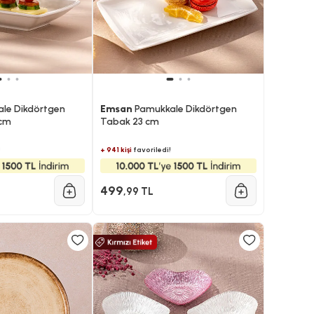
le Dikdörtgen
Emsan
Pamukkale Dikdörtgen
 cm
Tabak 23 cm
!
+ 941 kişi
favoriledi!
499
,99 TL