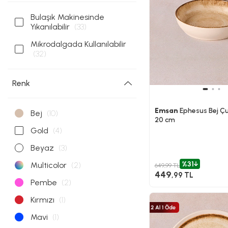
Bulaşık Makinesinde
Yıkanılabilir
(33)
Mikrodalgada Kullanılabilir
(32)
Renk
Emsan
Ephesus Bej Ç
Bej
(10)
20 cm
Gold
(4)
Beyaz
(3)
%31
Multicolor
(2)
649,99 TL
449
,99 TL
Pembe
(2)
Kırmızı
(1)
Mavi
(1)