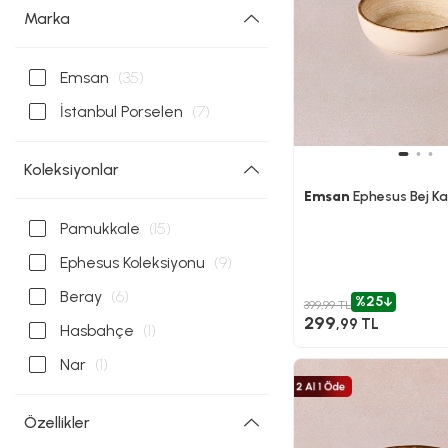
Marka
Emsan
(35)
İstanbul Porselen
(7)
Koleksiyonlar
Emsan
Ephesus Bej Ka
Pamukkale
(15)
Ephesus Koleksiyonu
(9)
Beray
(6)
%25
399,99 TL
299
,99 TL
Hasbahçe
(1)
Nar
(1)
Özellikler