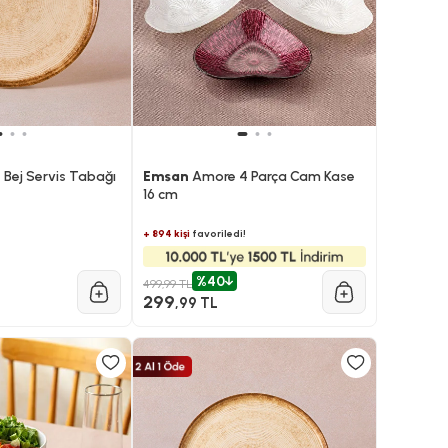
Bej Servis Tabağı
Emsan
Amore 4 Parça Cam Kase
16 cm
+ 894 kişi
favoriledi!
%40
499,99 TL
299
,99 TL