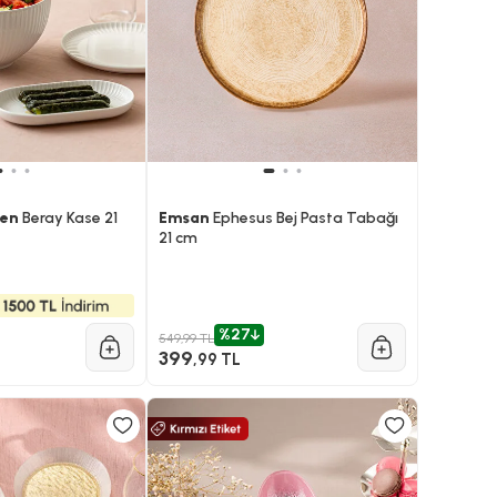
len
Beray Kase 21
Emsan
Ephesus Bej Pasta Tabağı
21 cm
%27
549,99 TL
399
,99 TL