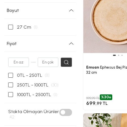
Boyut
27 Cm
(1)
Fiyat
---
Emsan
Ephesus Bej Pi
32 cm
0TL - 250TL
(11)
250TL - 1000TL
(30)
1000TL - 2500TL
(1)
%30
999,99 TL
699
,99 TL
Stokta Olmayan Ürünler
42