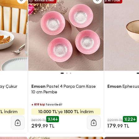
ay Çukur
Emsan
Pastel 4 Parça Cam Kase
Emsan
Ephesus 
10 cm Pembe
+ 819 kişi
favoriledi!
%14
%22
349,99 TL
229,99 TL
299
179
,99 TL
,99 TL