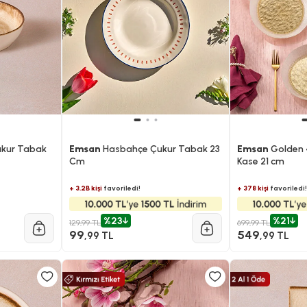
ukur Tabak
Emsan
Hasbahçe Çukur Tabak 23
Emsan
Golden 
Cm
Kase 21 cm
+ 3.2B kişi
favoriledi!
+ 378 kişi
favoriledi!
%23
%21
129,99 TL
699,99 TL
99
549
,99 TL
,99 TL