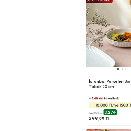
İstanbul Porselen
Ber
Tabak 20 cm
+ 2.6B kişi
favoriledi!
%27
549,99 TL
399
,99 TL