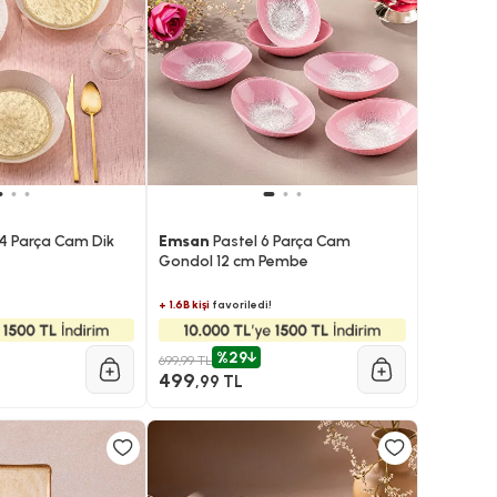
4 Parça Cam Dik
Emsan
Pastel 6 Parça Cam
Gondol 12 cm Pembe
+ 1.6B kişi
favoriledi!
%29
699,99 TL
499
,99 TL