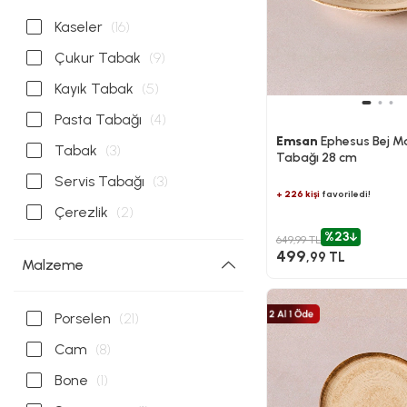
Kaseler
(16)
Çukur Tabak
(9)
Kayık Tabak
(5)
Pasta Tabağı
(4)
Emsan
Ephesus Bej M
Tabak
(3)
Tabağı 28 cm
Servis Tabağı
(3)
+ 226 kişi
favoriledi!
Çerezlik
(2)
%23
649,99 TL
499
,99 TL
Malzeme
Porselen
(21)
Cam
(8)
Bone
(1)