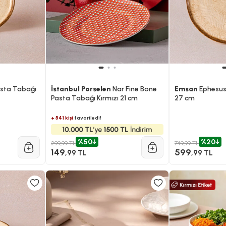
asta Tabağı
İstanbul Porselen
Nar Fine Bone
Emsan
Ephesus 
Pasta Tabağı Kırmızı 21 cm
27 cm
+ 541 kişi
favoriledi!
%50
%20
299,99 TL
749,99 TL
149
599
,99 TL
,99 TL