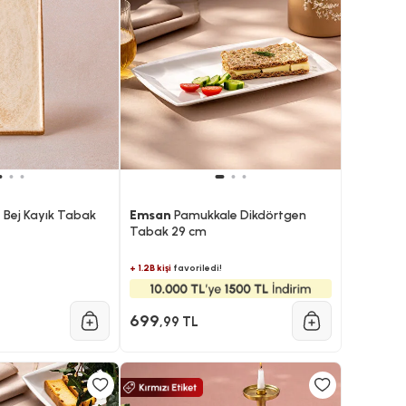
 Bej Kayık Tabak
Emsan
Pamukkale Dikdörtgen
Tabak 29 cm
+ 1.2B kişi
favoriledi!
699
,99 TL