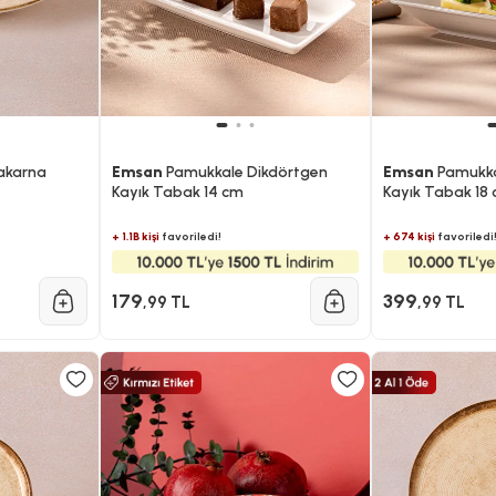
akarna
Emsan
Pamukkale Dikdörtgen
Emsan
Pamukka
Kayık Tabak 14 cm
Kayık Tabak 18
+ 1.1B kişi
favoriledi!
+ 674 kişi
favoriledi
179
399
,99 TL
,99 TL