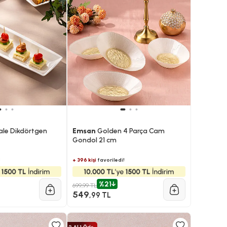
le Dikdörtgen
Emsan
Golden 4 Parça Cam
Gondol 21 cm
!
+ 396 kişi
favoriledi!
%21
699,99 TL
549
,99 TL