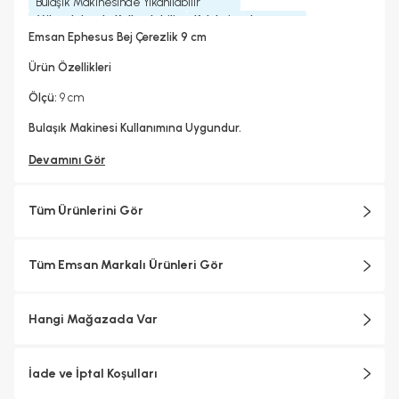
Bulaşık Makinesinde Yıkanılabilir
Mikrodalgada Kullanılabilir
Koleksiyonlar
Evet
Ephesus Koleksiyonu
Emsan Ephesus Bej Çerezlik 9 cm
Ürün Özellikleri
Ölçü:
9 cm
Bulaşık Makinesi Kullanımına Uygundur.
Devamını Gör
Tüm Ürünlerini Gör
Tüm Emsan Markalı Ürünleri Gör
Hangi Mağazada Var
İade ve İptal Koşulları