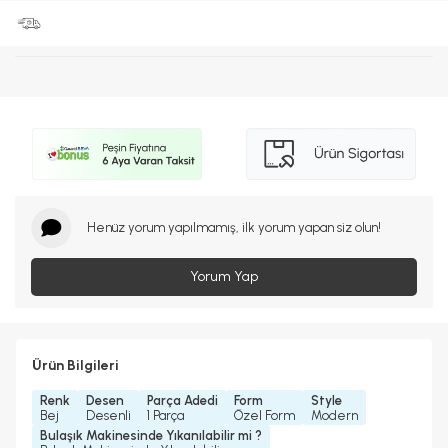
Henüz yorum yapılmamış, ilk yorum yapan siz olun!
Yorum Yap
Ürün Bilgileri
Renk
Desen
Parça Adedi
Form
Style
Bej
Desenli
1 Parça
Özel Form
Modern
Bulaşık Makinesinde Yıkanılabilir mi ?