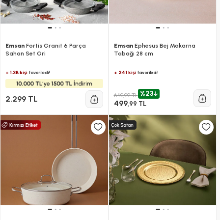
Emsan
Fortis Granit 6 Parça
Emsan
Ephesus Bej Makarna
Sahan Set Gri
Tabağı 28 cm
+ 1.3B kişi
+ 241 kişi
favoriledi!
favoriledi!
%23
649,99 TL
2.299 TL
499
,99 TL