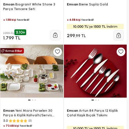
Emsan
Biogranit White Stone 3
Emsan
Biene Supla Gold
Parça Tencere Seti
+ 1.5B kişi
+ 6.5B kişi
favoriledi!
favoriledi!
%10
1.999 TL
299
,99 TL
1.799 TL
Emsan
Yeni Mısra Porselen 30
Emsan
Artun 84 Parça 12 Kişilik
Parça 6 Kişilik Kahvaltı/Servis
Çatal Kaşık Bıçak Takımı
Takımı Beyaz
(8)
5.0
+ 73.6B kişi
favoriledi!