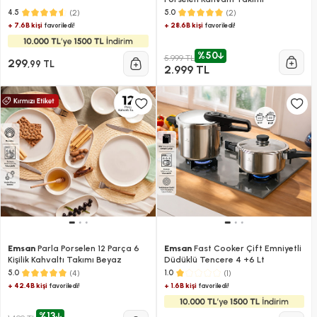
(2)
(2)
4.5
5.0
+ 7.6B kişi
+ 28.6B kişi
favoriledi!
favoriledi!
%50
5.999 TL
299
,99 TL
2.999 TL
Emsan
Parla Porselen 12 Parça 6
Emsan
Fast Cooker Çift Emniyetli
Kişilik Kahvaltı Takımı Beyaz
Düdüklü Tencere 4 +6 Lt
(4)
(1)
5.0
1.0
+ 42.4B kişi
+ 1.6B kişi
favoriledi!
favoriledi!
%13