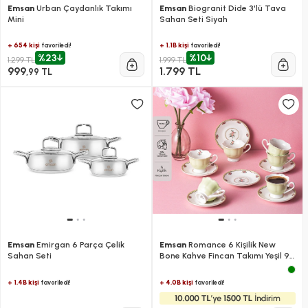
Emsan
Urban Çaydanlık Takımı
Emsan
Biogranit Dide 3'lü Tava
Mini
Sahan Seti Siyah
+ 654 kişi
+ 1.1B kişi
favoriledi!
favoriledi!
%23
%10
1.299 TL
1.999 TL
999
1.799 TL
,99 TL
Emsan
Emirgan 6 Parça Çelik
Emsan
Romance 6 Kişilik New
Sahan Seti
Bone Kahve Fincan Takımı Yeşil 90
ml
+ 1.4B kişi
+ 4.0B kişi
favoriledi!
favoriledi!