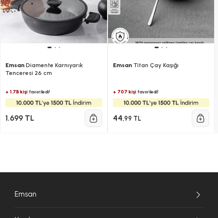
Emsan
Diamente Karnıyarık
Emsan
Titan Çay Kaşığı
Tenceresi 26 cm
+ 1.7B kişi
+ 707 kişi
favoriledi!
favoriledi!
1.699 TL
44
,99 TL
Emsan