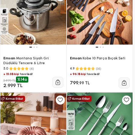
Emsan
Montana Siyah Gri
Emsan
Kobe 10 Parça Bıçak Seti
Düdüklü Tencere 6 Litre
(4)
(14)
5.0
4.9
+ 15.0B kişi
+ 96.1B kişi
favoriledi!
favoriledi!
%14
3.499 TL
799
,99 TL
2.999 TL