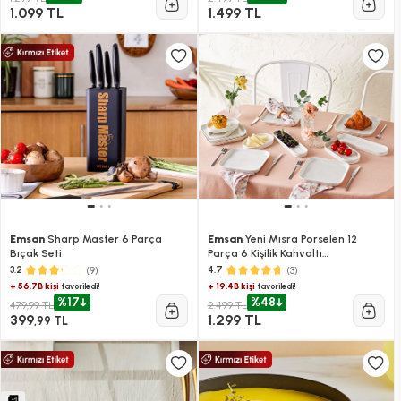
1.099 TL
1.499 TL
Emsan
Sharp Master 6 Parça
Emsan
Yeni Mısra Porselen 12
Bıçak Seti
Parça 6 Kişilik Kahvaltı
Takımı Beyaz
(9)
(3)
3.2
4.7
+ 56.7B kişi
+ 19.4B kişi
favoriledi!
favoriledi!
%17
%48
479,99 TL
2.499 TL
399
1.299 TL
,99 TL