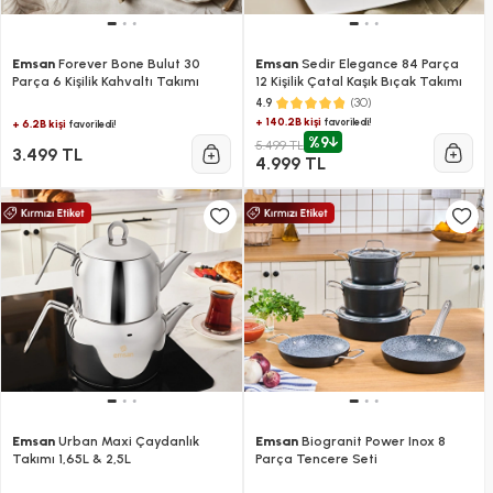
Emsan
Forever Bone Bulut 30
Emsan
Sedir Elegance 84 Parça
Parça 6 Kişilik Kahvaltı Takımı
12 Kişilik Çatal Kaşık Bıçak Takımı
(30)
4.9
+ 140.2B kişi
favoriledi!
+ 6.2B kişi
favoriledi!
%9
5.499 TL
3.499 TL
4.999 TL
Emsan
Urban Maxi Çaydanlık
Emsan
Biogranit Power Inox 8
Takımı 1,65L & 2,5L
Parça Tencere Seti