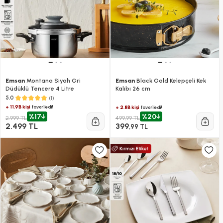
Emsan
Montana Siyah Gri
Emsan
Black Gold Kelepçeli Kek
Düdüklü Tencere 4 Litre
Kalıbı 26 cm
(1)
5.0
+ 11.9B kişi
favoriledi!
+ 2.8B kişi
favoriledi!
%17
%20
2.999 TL
499,99 TL
2.499 TL
399
,99 TL