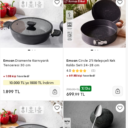
Emsan
Diamente Karnıyarık
Emsan
Circle 2'li Kelepçeli Kek
Tenceresi 30 cm
Kalıbı Seti 24-28 cm
(5)
4.0
+ 69.8B kişi
favoriledi!
+ 1.0B kişi
favoriledi!
%13
799,99 TL
1.899 TL
699
,99 TL