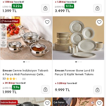
+ 1.5B kişi
+ 1.2B kişi
favoriledi!
favoriledi!
%22
%13
1.799 TL
3.999 TL
1.399 TL
3.499 TL
Emsan
Cemre İndüksiyon Tabanlı
Emsan
Forever Bone Lord 53
6 Parça Midi Paslanmaz Çelik
Parça 12 Kişilik Yemek Takımı
Tencere Seti
(6)
3.3
+ 39.1B kişi
favoriledi!
+ 3.2B kişi
favoriledi!
%9
2.199 TL
9.999 TL
1.999 TL