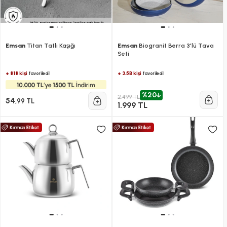
Emsan
Titan Tatlı Kaşığı
Emsan
Biogranit Berra 3'lü Tava
Seti
+ 818 kişi
+ 3.5B kişi
favoriledi!
favoriledi!
%20
2.499 TL
54
,99 TL
1.999 TL