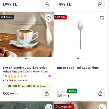
1.999 TL
1.499 TL
Emsan
İstiridye 2 Kişilik Porselen
Emsan
Bead Tatlı Kaşığı, Platin
Kahve Fincanı Takımı Mavi 90 ml
(7)
5.0
+ 27.5B kişi
favoriledi!
%18
169,99 TL
599
,99 TL
139
,99 TL