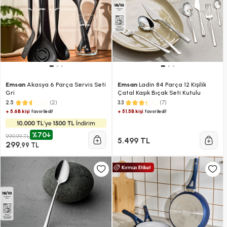
Emsan
Akasya 6 Parça Servis Seti
Emsan
Ladin 84 Parça 12 Kişilik
Gri
Çatal Kaşık Bıçak Seti Kutulu
(2)
(7)
2.5
3.3
+ 5.6B kişi
+ 51.5B kişi
favoriledi!
favoriledi!
%70
999,99 TL
5.499 TL
299
,99 TL