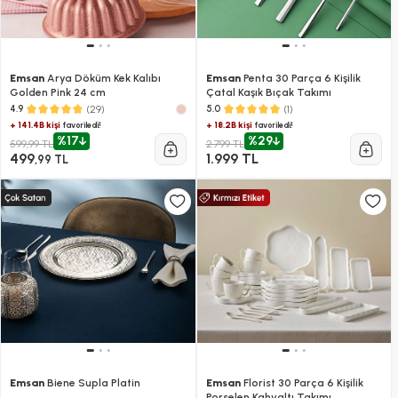
Emsan
Arya Döküm Kek Kalıbı
Emsan
Penta 30 Parça 6 Kişilik
Golden Pink 24 cm
Çatal Kaşık Bıçak Takımı
(29)
(1)
4.9
5.0
+ 141.4B kişi
+ 18.2B kişi
favoriledi!
favoriledi!
%17
%29
599,99 TL
2.799 TL
499
1.999 TL
,99 TL
Emsan
Biene Supla Platin
Emsan
Florist 30 Parça 6 Kişilik
Porselen Kahvaltı Takımı