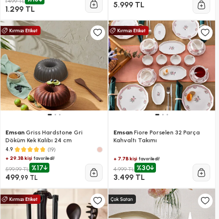
1.499 TL
5.999 TL
1.299 TL
Emsan
Griss Hardstone Gri
Emsan
Fiore Porselen 32 Parça
Döküm Kek Kalıbı 24 cm
Kahvaltı Takımı
(19)
4.9
+ 29.3B kişi
favoriledi!
+ 7.7B kişi
favoriledi!
%17
%30
599,99 TL
4.999 TL
499
3.499 TL
,99 TL