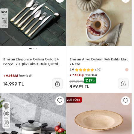
Emsan
Elegance Göksu Gold 84
Emsan
Arya Döküm Kek Kalıbı Ekru
Parça 12 Kişilik Lüks Kutulu Çatal
24 cm
Kaşık Bıçak Seti
(29)
4.9
+ 7.5B kişi
favoriledi!
+ 6.6B kişi
favoriledi!
%17
599,99 TL
14.999 TL
499
,99 TL