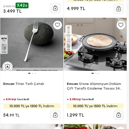
%42
5.999 TL
4.999 TL
3.499 TL
Emsan
Titan Tatlı Çatalı
Emsan
Stone Alüminyum Döküm
Çift Taraflı Gözleme Tavası 34
cm Gri
+ 616 kişi
+ 2.0B kişi
favoriledi!
favoriledi!
54
1.299 TL
,99 TL