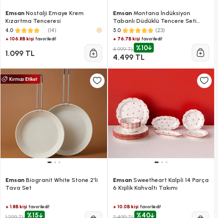
Emsan
Nostalji Emaye Krem
Emsan
Montana İndüksiyon
Kızartma Tenceresi
Tabanlı Düdüklü Tencere Seti
Siyah Gri 4+6 Litre
(14)
(23)
4.0
5.0
+ 106.8B kişi
+ 76.7B kişi
favoriledi!
favoriledi!
%10
4.999 TL
1.099 TL
4.499 TL
Emsan
Biogranit White Stone 2'li
Emsan
Sweetheart Kalpli 14 Parça
Tava Set
6 Kişilik Kahvaltı Takımı
+ 1.8B kişi
+ 10.0B kişi
favoriledi!
favoriledi!
%15
%40
1.299 TL
2.499 TL