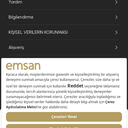
Yardım
Bilgilendirme
KİŞİSEL VERİLERİN KORUNMASI
Alışveriş
© 2026 EMSAN A.Ş. Tüm Hakları Saklıdır
Sepete Ekle
%22
1.799 TL