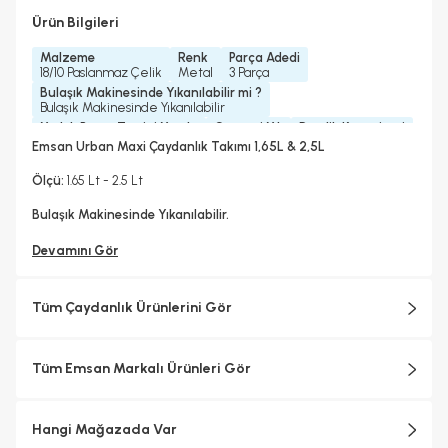
Ürün Bilgileri
Malzeme
Renk
Parça Adedi
18/10 Paslanmaz Çelik
Metal
3 Parça
Bulaşık Makinesinde Yıkanılabilir mi ?
Bulaşık Makinesinde Yıkanılabilir
Yedek Parça Temini Yapılır
Garanti Yılı
Demlik Kapasitesi
Evet
2 Yıl
1, 65 Lt
Emsan Urban Maxi Çaydanlık Takımı 1,65L & 2,5L
Kulp Bilgisi
Metal Kulp
Ölçü:
1.65 Lt - 2.5 Lt
Bulaşık Makinesinde Yıkanılabilir.
Devamını Gör
Tüm Çaydanlık Ürünlerini Gör
Tüm Emsan Markalı Ürünleri Gör
Hangi Mağazada Var