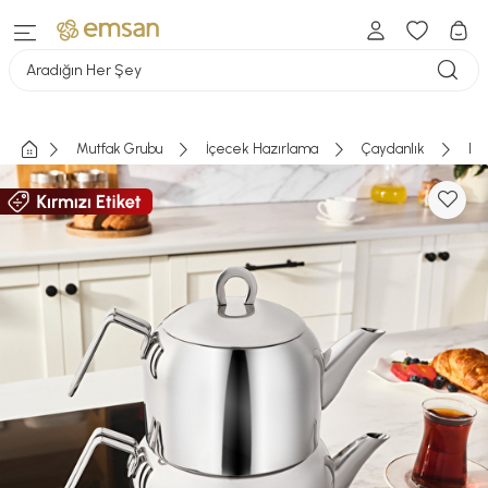
Aradığın Her Şey
Mutfak Grubu
İçecek Hazırlama
Çaydanlık
Em