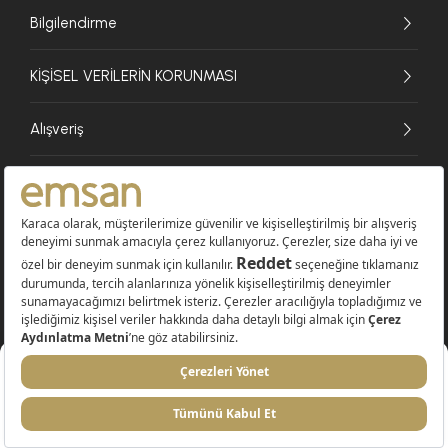
Bilgilendirme
KİŞİSEL VERİLERİN KORUNMASI
Alışveriş
© 2026 EMSAN A.Ş. Tüm Hakları Saklıdır
Sepete Ekle
449,99 TL