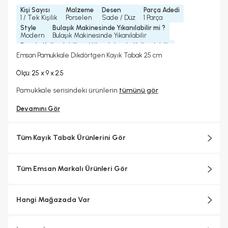
Kişi Sayısı
Malzeme
Desen
Parça Adedi
1 / Tek Kişilik
Porselen
Sade / Düz
1 Parça
Style
Bulaşık Makinesinde Yıkanılabilir mi ?
Modern
Bulaşık Makinesinde Yıkanılabilir
Fırında Kullanılabilir
Mikrodalgada Kullanılabilir
Hayır
Evet
Emsan Pamukkale Dikdörtgen Kayık Tabak 25 cm
Yedek Parça Temini Yapılır
Koleksiyonlar
Hayır
Pamukkale
Ölçü: 25 x 9 x 2.5
Pamukkale serisindeki ürünlerin
tümünü gör
Devamını Gör
Tüm Kayık Tabak Ürünlerini Gör
Tüm Emsan Markalı Ürünleri Gör
Hangi Mağazada Var