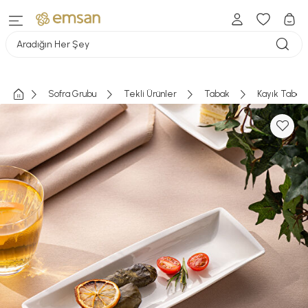
Aradığın Her Şey
Sofra Grubu
Tekli Ürünler
Tabak
Kayık Tabak