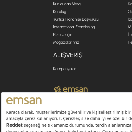
Kurucudan Mesaj
Ko
Katalog
Öd
Yurtiçi Franchise Başvurusu
İa
International Franchising
Mi
Bize Ulaşın
İl
Mağazalarımız
He
ALIŞVERIŞ
Kampanyalar