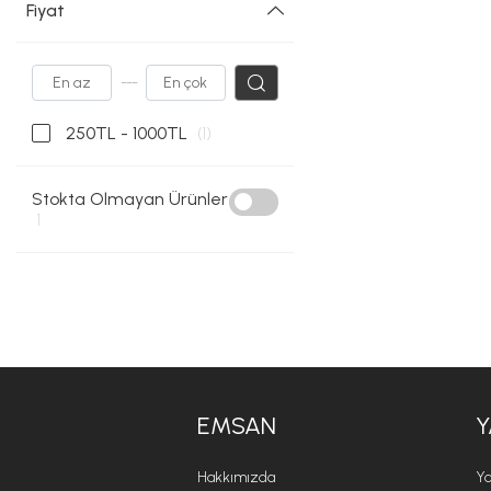
Fiyat
---
250TL - 1000TL
(1)
Stokta Olmayan Ürünler
1
EMSAN
Y
Hakkımızda
Ya