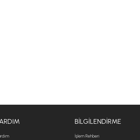
ARDIM
BILGILENDIRME
rdım
İşlem Rehberi