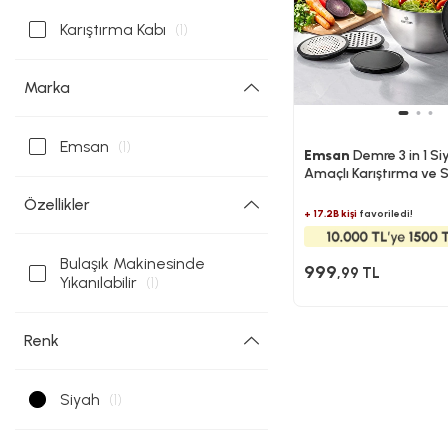
Karıştırma Kabı
(1)
Marka
Emsan
(1)
Emsan
Demre 3 in 1 Si
Amaçlı Karıştırma ve
Kabı
Özellikler
+ 17.2B kişi
favoriledi!
Bulaşık Makinesinde
999
,99 TL
Yıkanılabilir
(1)
Renk
Siyah
(1)