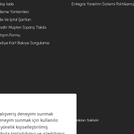
lay İade
Entegre Yönetim Sistemi Politikamı
eme Yöntemleri
de Ve İptal Şartları
safir Müşteri Sipariş Takibi
etişim Formu
diye Kart Bakiye Sorgulama
© 2026 EMSAN A.Ş. Tüm Hakları Saklıdır