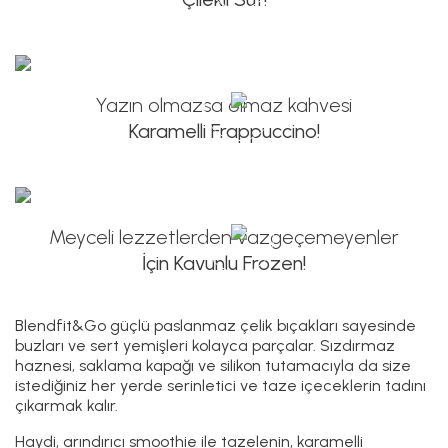
Hemen İzlemek İçin Tıklayın >>
Yazın olmazsa olmaz kahvesi
Karamelli Frappuccino!
Hemen İzlemek İçin Tıklayın >>
Meyceli lezzetlerden vazgeçemeyenler
İçin Kavunlu Frozen!
Hemen İzlemek İçin Tıklayın >>
Blendfit&Go güçlü paslanmaz çelik bıçakları sayesinde
buzları ve sert yemişleri kolayca parçalar. Sızdırmaz
haznesi, saklama kapağı ve silikon tutamacıyla da size
istediğiniz her yerde serinletici ve taze içeceklerin tadını
çıkarmak kalır.
Haydi, arındırıcı smoothie ile tazelenin, karamelli