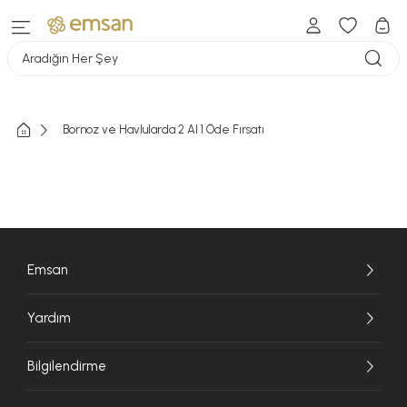
Aradığın Her Şey
Bornoz ve Havlularda 2 Al 1 Öde Fırsatı
Emsan
Yardım
Bilgilendirme