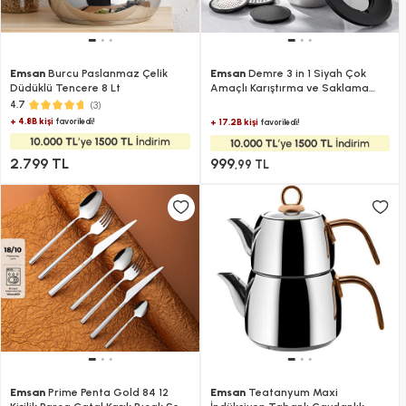
Emsan
Burcu Paslanmaz Çelik
Emsan
Demre 3 in 1 Siyah Çok
Düdüklü Tencere 8 Lt
Amaçlı Karıştırma ve Saklama
Kabı
(3)
4.7
+ 4.8B kişi
favoriledi!
+ 17.2B kişi
favoriledi!
2.799 TL
999
,99 TL
Emsan
Prime Penta Gold 84 12
Emsan
Teatanyum Maxi