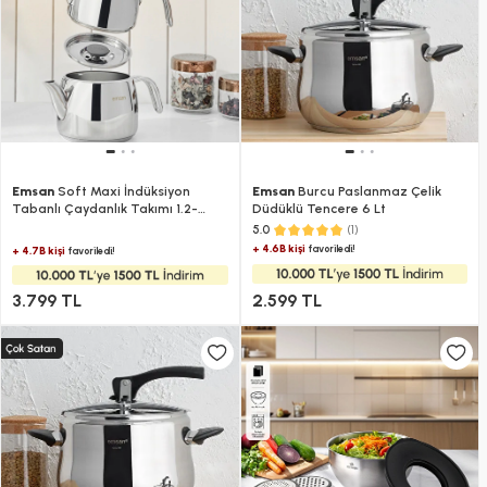
Emsan
Soft Maxi İndüksiyon
Emsan
Burcu Paslanmaz Çelik
Tabanlı Çaydanlık Takımı 1.2-
Düdüklü Tencere​ 6 Lt
2.5Lt
(1)
5.0
+ 4.6B kişi
favoriledi!
+ 4.7B kişi
favoriledi!
3.799 TL
2.599 TL