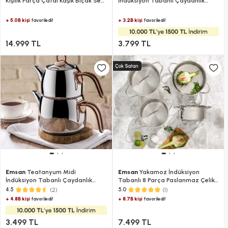
Kişilik Parça Çatal Kaşık Bıçak Seti
İndüksiyon Tabanlı Çaydanlık
Lüks Kutulu
Takımı 1.2-2.5Lt
+ 5.0B kişi
+ 3.2B kişi
favoriledi!
favoriledi!
14.999 TL
3.799 TL
Emsan
Teatanyum Midi
Emsan
Yakamoz İndüksiyon
İndüksiyon Tabanlı Çaydanlık
Tabanlı 8 Parça Paslanmaz Çelik
Takımı
Tencere Seti
(2)
(1)
4.5
5.0
+ 4.8B kişi
+ 8.7B kişi
favoriledi!
favoriledi!
3.499 TL
7.499 TL