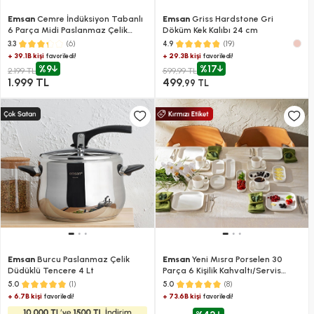
Emsan
Cemre İndüksiyon Tabanlı
Emsan
Griss Hardstone Gri
6 Parça Midi Paslanmaz Çelik
Döküm Kek Kalıbı 24 cm
Tencere Seti
(6)
(19)
3.3
4.9
+ 39.1B kişi
+ 29.3B kişi
favoriledi!
favoriledi!
%9
%17
2.199 TL
599,99 TL
1.999 TL
499
,99 TL
Emsan
Burcu Paslanmaz Çelik
Emsan
Yeni Mısra Porselen 30
Düdüklü Tencere 4 Lt
Parça 6 Kişilik Kahvaltı/Servis
Takımı Beyaz
(1)
(8)
5.0
5.0
+ 6.7B kişi
+ 73.6B kişi
favoriledi!
favoriledi!