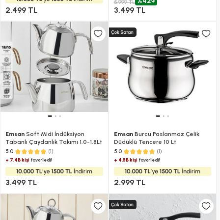
%42
5.999 TL
2.499 TL
3.499 TL
Emsan
Soft Midi İndüksiyon
Emsan
Burcu Paslanmaz Çelik
Tabanlı Çaydanlık Takımı 1.0-1.8Lt
Düdüklü Tencere 10 Lt
(1)
(1)
5.0
5.0
+ 7.4B kişi
+ 4.5B kişi
favoriledi!
favoriledi!
3.499 TL
2.999 TL