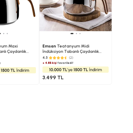
yum Maxi
Emsan
Teatanyum Midi
nlı Çaydanlık
İndüksiyon Tabanlı Çaydanlık
Takımı
4.5
(2)
+ 4.8B kişi
favoriledi!
!
3.499 TL