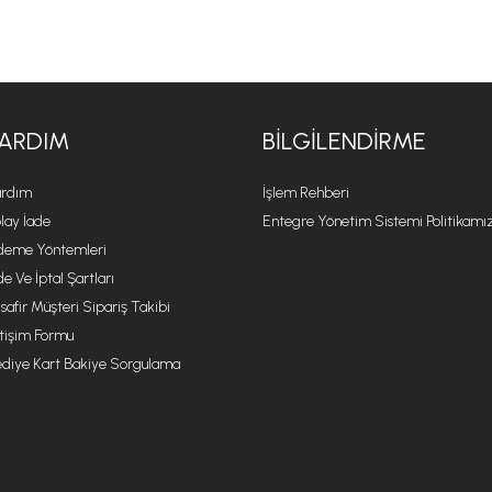
ARDIM
BILGILENDIRME
rdım
İşlem Rehberi
lay İade
Entegre Yönetim Sistemi Politikamı
eme Yöntemleri
de Ve İptal Şartları
safir Müşteri Sipariş Takibi
etişim Formu
diye Kart Bakiye Sorgulama