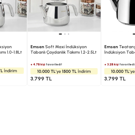
ksiyon
Emsan
Soft Maxi İndüksiyon
Emsan
Teatan
mı 1.0-1.8Lt
Tabanlı Çaydanlık Takımı 1.2-2.5Lt
İndüksiyon Taba
Takımı 1.2-2.5Lt
+ 4.7B kişi
favoriledi!
+ 3.2B kişi
favoriledi
3.799 TL
3.799 TL