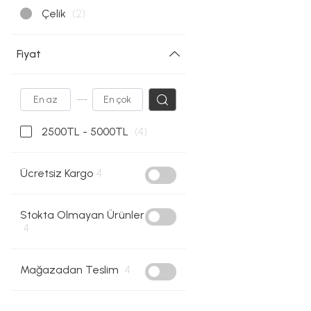
Çelik
(2)
Fiyat
---
2500TL - 5000TL
(4)
Ücretsiz Kargo
4
Stokta Olmayan Ürünler
4
Mağazadan Teslim
4