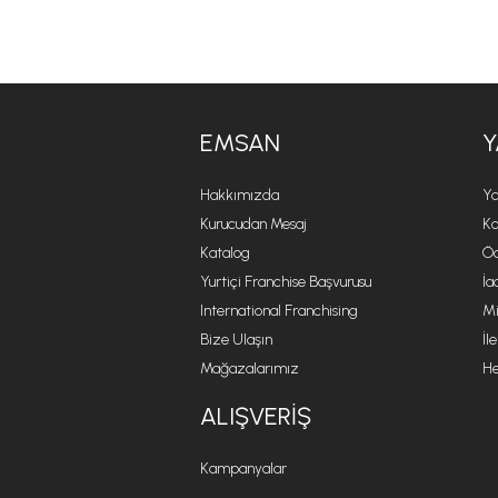
EMSAN
Y
Hakkımızda
Ya
Kurucudan Mesaj
Ko
Katalog
Öd
Yurtiçi Franchise Başvurusu
İa
International Franchising
Mi
Bize Ulaşın
İl
Mağazalarımız
He
ALIŞVERIŞ
Kampanyalar