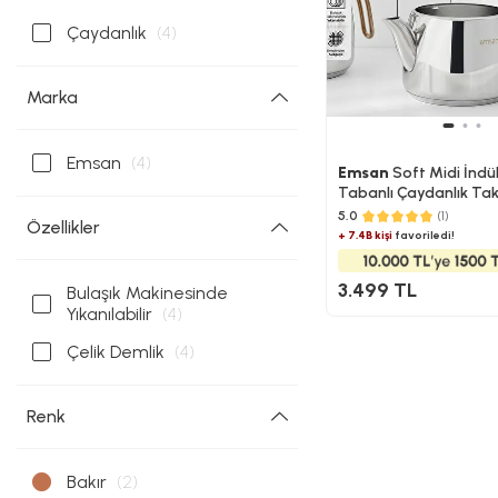
Çaydanlık
(4)
Marka
Emsan
(4)
Emsan
Soft Midi İndü
Tabanlı Çaydanlık Takı
5.0
(1)
Özellikler
+ 7.4B kişi
favoriledi!
3.499 TL
Bulaşık Makinesinde
Yıkanılabilir
(4)
Çelik Demlik
(4)
Renk
Bakır
(2)