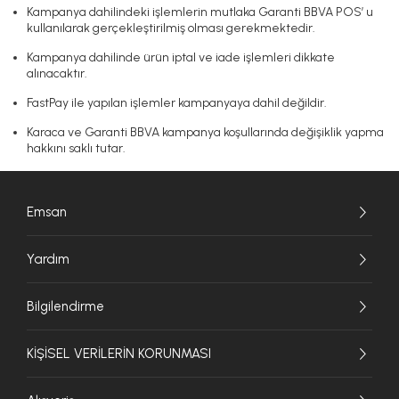
Kampanya dahilindeki işlemlerin mutlaka Garanti BBVA POS’ u
kullanılarak gerçekleştirilmiş olması gerekmektedir.
Kampanya dahilinde ürün iptal ve iade işlemleri dikkate
alınacaktır.
FastPay ile yapılan işlemler kampanyaya dahil değildir.
Karaca ve Garanti BBVA kampanya koşullarında değişiklik yapma
hakkını saklı tutar.
Emsan
Yardım
Bilgilendirme
KİŞİSEL VERİLERİN KORUNMASI