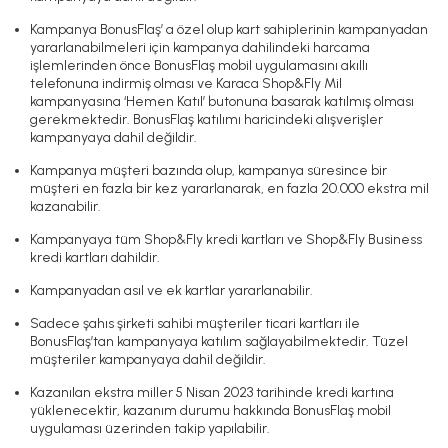
Kampanya BonusFlaş’ a özel olup kart sahiplerinin kampanyadan
yararlanabilmeleri için kampanya dahilindeki harcama
işlemlerinden önce BonusFlaş mobil uygulamasını akıllı
telefonuna indirmiş olması ve Karaca Shop&Fly Mil
kampanyasına ‘Hemen Katıl’ butonuna basarak katılmış olması
gerekmektedir. BonusFlaş katılımı haricindeki alışverişler
kampanyaya dahil değildir.
Kampanya müşteri bazında olup, kampanya süresince bir
müşteri en fazla bir kez yararlanarak, en fazla 20.000 ekstra mil
kazanabilir.
Kampanyaya tüm Shop&Fly kredi kartları ve Shop&Fly Business
kredi kartları dahildir.
Kampanyadan asıl ve ek kartlar yararlanabilir.
Sadece şahıs şirketi sahibi müşteriler ticari kartları ile
BonusFlaş’tan kampanyaya katılım sağlayabilmektedir. Tüzel
müşteriler kampanyaya dahil değildir.
Kazanılan ekstra miller 5 Nisan 2023 tarihinde kredi kartına
yüklenecektir, kazanım durumu hakkında BonusFlaş mobil
uygulaması üzerinden takip yapılabilir.