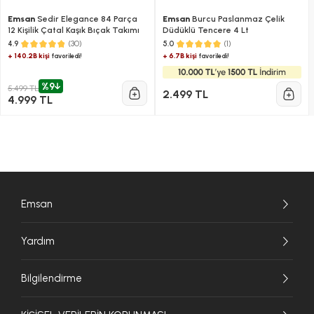
Emsan
Sedir Elegance 84 Parça
Emsan
Burcu Paslanmaz Çelik
12 Kişilik Çatal Kaşık Bıçak Takımı
Düdüklü Tencere 4 Lt
(30)
(1)
4.9
5.0
+ 140.2B kişi
+ 6.7B kişi
favoriledi!
favoriledi!
%9
5.499 TL
2.499 TL
4.999 TL
Emsan
Yardım
Bilgilendirme