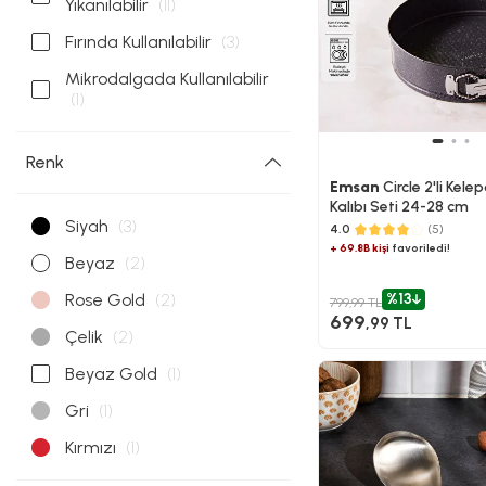
Yıkanılabilir
(11)
Fırında Kullanılabilir
(3)
Mikrodalgada Kullanılabilir
(1)
Renk
Emsan
Circle 2'li Kelep
Kalıbı Seti 24-28 cm
Siyah
(3)
4.0
(5)
+ 69.8B kişi
favoriledi!
Beyaz
(2)
Rose Gold
(2)
%13
799,99 TL
699
,99 TL
Çelik
(2)
Beyaz Gold
(1)
Gri
(1)
Kırmızı
(1)