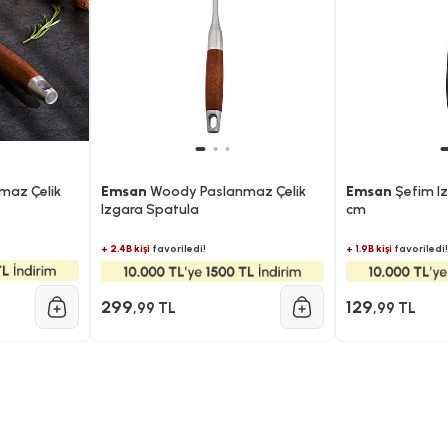
maz Çelik
Emsan
Woody Paslanmaz Çelik
Emsan
Şefim I
Izgara Spatula
cm
+ 2.4B kişi
favoriledi!
+ 1.9B kişi
favoriledi!
299
129
,99 TL
,99 TL