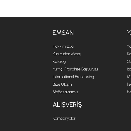
EMSAN
Y
Hakkımızda
Ya
Kurucudan Mesaj
Ko
Katalog
Öd
Yurtiçi Franchise Başvurusu
İa
International Franchising
Mi
Bize Ulaşın
İl
Mağazalarımız
He
ALIŞVERIŞ
Kampanyalar