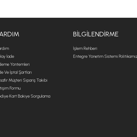
ARDIM
BILGILENDIRME
rdım
İşlem Rehberi
lay İade
Entegre Yönetim Sistemi Politikamı
eme Yöntemleri
de Ve İptal Şartları
safir Müşteri Sipariş Takibi
etişim Formu
diye Kart Bakiye Sorgulama