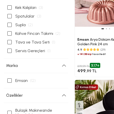
Kek Kalıpları
(3)
Spatulalar
(3)
Supla
(2)
Kahve Fincan Takımı
(2)
Emsan
Arya Döküm Kek
Tava ve Tava Seti
(1)
Golden Pink 24 cm
4.9
(29)
Servis Gereçleri
(1)
+ 141.3B kişi
favoriledi!
Marka
%17
599,99 TL
499
,99 TL
Emsan
(12)
Özellikler
Bulaşık Makinesinde