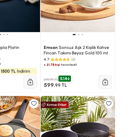
pla Platin
Emsan
Sonsuz Aşk 2 Kişilik Kahve
Fincan Takımı Beyaz Gold 100 ml
)
4.7
(6)
!
+ 21.7B kişi
favoriledi!
%14
699,99 TL
599
,99 TL