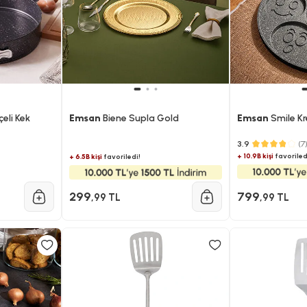
çeli Kek
Emsan
Biene Supla Gold
Emsan
Smile Kr
3.9
(7
+ 10.9B kişi
favoriled
+ 6.5B kişi
favoriledi!
299
799
,99 TL
,99 TL