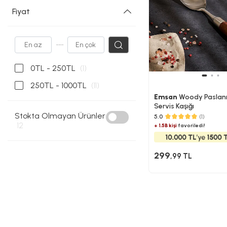
Fiyat
---
0TL - 250TL
(1)
250TL - 1000TL
(11)
Emsan
Woody Paslan
Servis Kaşığı
Stokta Olmayan Ürünler
5.0
(1)
12
+ 1.5B kişi
favoriledi!
299
,99 TL