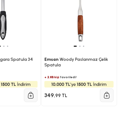
zgara Spatula 34
Emsan
Woody Paslanmaz Çelik
Spatula
+ 2.8B kişi
favoriledi!
349
,99 TL