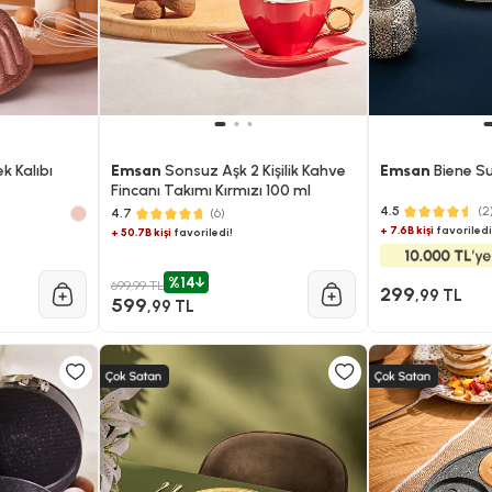
 Kalıbı
Emsan
Sonsuz Aşk 2 Kişilik Kahve
Emsan
Biene Su
Fincanı Takımı Kırmızı 100 ml
4.5
(2
4.7
(6)
+ 7.6B kişi
favoriledi
+ 50.7B kişi
favoriledi!
%14
699,99 TL
299
,99 TL
599
,99 TL