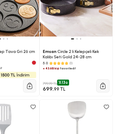
ep Tava Gri 26 cm
Emsan
Circle 2 li Kelepçeli Kek
Kalıbı Seti Gold 24-28 cm
)
5.0
(1)
i!
+ 43.6B kişi
favoriledi!
%13
799,99 TL
699
,99 TL