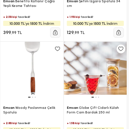
Emsan
Benefito Katlanır Çağla
Emsan
Şefim Izgara Spatula 34
Yeşili Kesme Tahtası
cm
+ 2.5B kişi
+ 1.9B kişi
favoriledi!
favoriledi!
399
129
,99 TL
,99 TL
Emsan
Woody Paslanmaz Çelik
Emsan
Globe Çift Cidarlı Külah
Spatula
Form Cam Bardak 250 ml
+ 2.8B kişi
+ 1.5B kişi
favoriledi!
favoriledi!