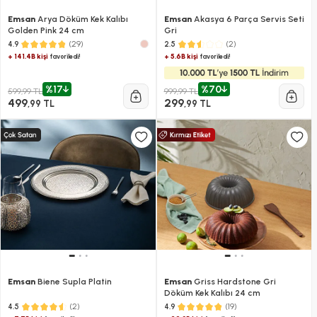
Emsan
Arya Döküm Kek Kalıbı
Emsan
Akasya 6 Parça Servis Seti
Golden Pink 24 cm
Gri
(29)
(2)
4.9
2.5
+ 141.4B kişi
+ 5.6B kişi
favoriledi!
favoriledi!
%17
%70
599,99 TL
999,99 TL
499
299
,99 TL
,99 TL
Emsan
Biene Supla Platin
Emsan
Griss Hardstone Gri
Döküm Kek Kalıbı 24 cm
(2)
(19)
4.5
4.9