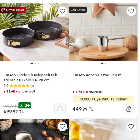
Emsan
Circle 2 li Kelepçeli Kek
Emsan
Aaron Cezve 350 ml
Kalıbı Seti Gold 24-28 cm
(1)
5.0
+ 43.6B kişi
favoriledi!
+ 4.7B kişi
favoriledi!
%13
799,99 TL
449
,99 TL
699
,99 TL