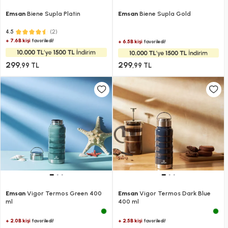
Emsan
Biene Supla Platin
Emsan
Biene Supla Gold
(2)
4.5
+ 7.6B kişi
favoriledi!
+ 6.5B kişi
favoriledi!
299
299
,99 TL
,99 TL
Emsan
Vigor Termos Green 400
Emsan
Vigor Termos Dark Blue
ml
400 ml
+ 2.0B kişi
+ 2.5B kişi
favoriledi!
favoriledi!