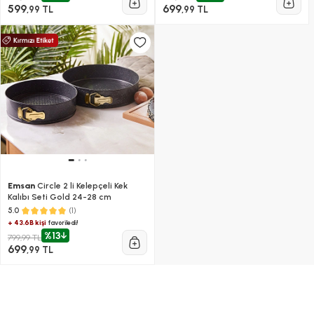
599
699
,99 TL
,99 TL
Emsan
Circle 2 li Kelepçeli Kek
Kalıbı Seti Gold 24-28 cm
(1)
5.0
+ 43.6B kişi
favoriledi!
%13
799,99 TL
699
,99 TL