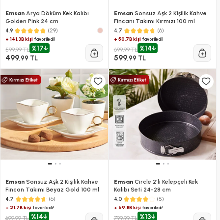
Emsan
Arya Döküm Kek Kalıbı
Emsan
Sonsuz Aşk 2 Kişilik Kahve
Golden Pink 24 cm
Fincanı Takımı Kırmızı 100 ml
(29)
(6)
4.9
4.7
+ 141.3B kişi
+ 50.7B kişi
favoriledi!
favoriledi!
%17
%14
599,99 TL
699,99 TL
499
599
,99 TL
,99 TL
Emsan
Sonsuz Aşk 2 Kişilik Kahve
Emsan
Circle 2'li Kelepçeli Kek
Fincan Takımı Beyaz Gold 100 ml
Kalıbı Seti 24-28 cm
(6)
(5)
4.7
4.0
+ 21.7B kişi
+ 69.8B kişi
favoriledi!
favoriledi!
%14
%13
699,99 TL
799,99 TL