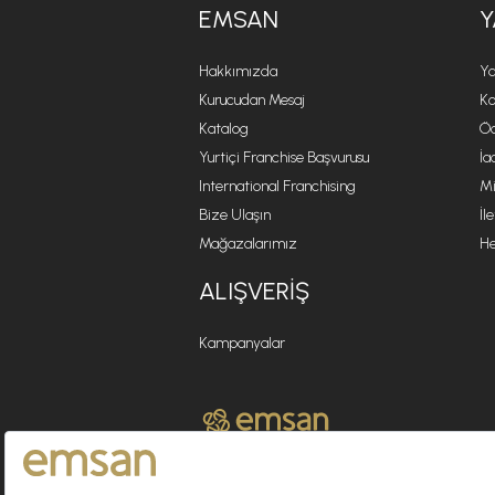
EMSAN
Y
Hakkımızda
Ya
Kurucudan Mesaj
Ko
Katalog
Öd
Yurtiçi Franchise Başvurusu
İa
International Franchising
Mi
Bize Ulaşın
İl
Mağazalarımız
He
ALIŞVERIŞ
Kampanyalar