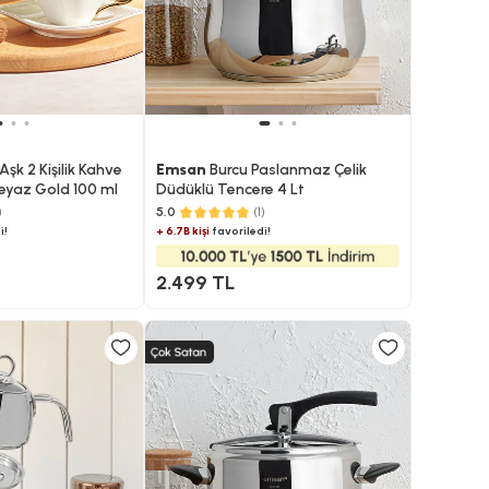
şk 2 Kişilik Kahve
Emsan
Burcu Paslanmaz Çelik
eyaz Gold 100 ml
Düdüklü Tencere 4 Lt
)
5.0
(1)
i!
+ 6.7B kişi
favoriledi!
2.499 TL