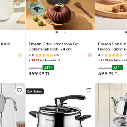
e Krem
Emsan
Griss Hardstone Gri
Emsan
Sonsuz A
Döküm Kek Kalıbı 24 cm
Fincan Takımı B
4.7
(6
4.9
(19)
+ 21.7B kişi
favoriled
+ 29.3B kişi
favoriledi!
%17
%14
599,99 TL
699,99 TL
499
599
,99 TL
,99 TL