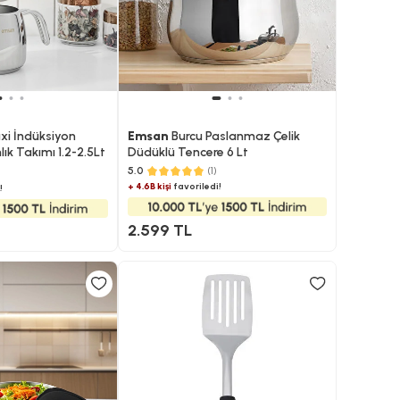
xi İndüksiyon
Emsan
Burcu Paslanmaz Çelik
ık Takımı 1.2-2.5Lt
Düdüklü Tencere​ 6 Lt
5.0
(1)
+ 4.6B kişi
favoriledi!
!
2.599 TL