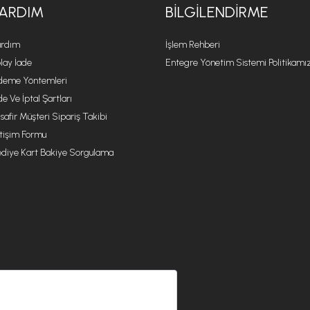
ARDIM
BILGILENDIRME
rdım
İşlem Rehberi
lay İade
Entegre Yönetim Sistemi Politikamı
eme Yöntemleri
de Ve İptal Şartları
safir Müşteri Sipariş Takibi
etişim Formu
diye Kart Bakiye Sorgulama