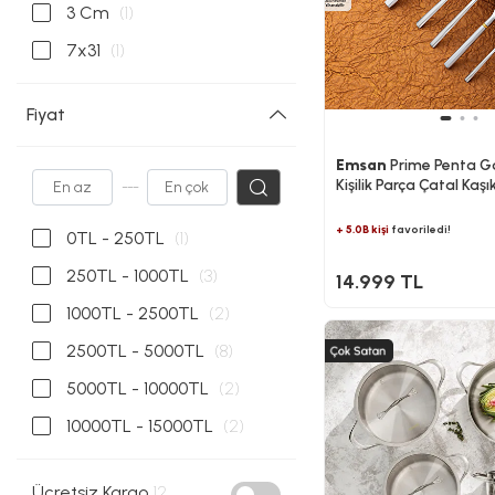
3 Cm
(1)
7x31
(1)
Fiyat
Emsan
Prime Penta Go
Kişilik Parça Çatal Kaşı
---
Lüks Kutulu
+ 5.0B kişi
favoriledi!
0TL - 250TL
(1)
250TL - 1000TL
(3)
14.999 TL
1000TL - 2500TL
(2)
2500TL - 5000TL
(8)
5000TL - 10000TL
(2)
10000TL - 15000TL
(2)
Ücretsiz Kargo
12