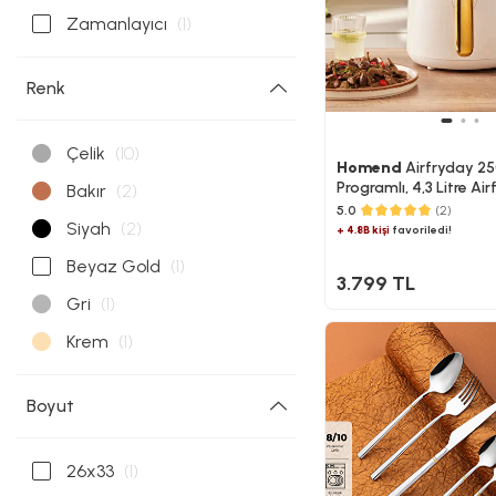
Zamanlayıcı
(1)
Renk
Çelik
(10)
Homend
Airfryday 25
Programlı, 4,3 Litre Ai
Bakır
(2)
5.0
(2)
Siyah
(2)
+ 4.8B kişi
favoriledi!
Beyaz Gold
(1)
3.799 TL
Gri
(1)
Krem
(1)
Boyut
26x33
(1)