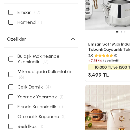
Emsan
(17)
Homend
(1)
Özellikler
Emsan
Soft Midi İndü
Tabanlı Çaydanlık Takı
Bulaşık Makinesinde
5.0
(1)
+ 7.4B kişi
favoriledi!
Yıkanılabilir
(17)
Mikrodalgada Kullanılabilir
3.499 TL
(6)
Çelik Demlik
(4)
Yanmaz Yapışmaz
(1)
Fırında Kullanılabilir
(1)
Otomatik Kapanma
(1)
Sesli İkaz
(1)