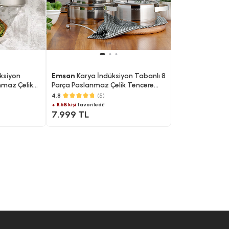
ksiyon
Emsan
Karya İndüksiyon Tabanlı 8
nmaz Çelik
Parça Paslanmaz Çelik Tencere
Seti
4.8
(5)
+ 8.6B kişi
favoriledi!
7.999 TL