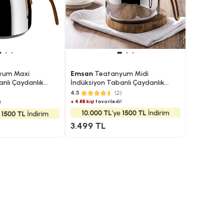
yum Maxi
Emsan
Teatanyum Midi
nlı Çaydanlık
İndüksiyon Tabanlı Çaydanlık
Takımı
4.5
(2)
+ 4.8B kişi
favoriledi!
!
3.499 TL