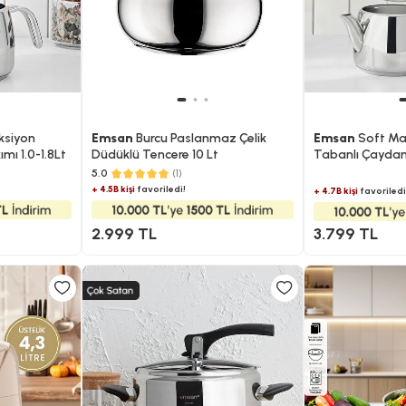
ksiyon
Emsan
Burcu Paslanmaz Çelik
Emsan
Soft Ma
mı 1.0-1.8Lt
Düdüklü Tencere 10 Lt
Tabanlı Çaydanl
5.0
(1)
+ 4.5B kişi
favoriledi!
+ 4.7B kişi
favoriledi
2.999 TL
3.799 TL