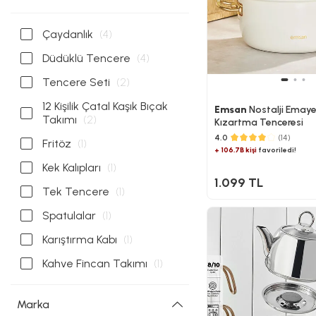
Çaydanlık
(4)
Düdüklü Tencere
(4)
Tencere Seti
(2)
12 Kişilik Çatal Kaşık Bıçak
Emsan
Nostalji Emay
Takımı
(2)
Kızartma Tenceresi
4.0
(14)
Fritöz
(1)
+ 106.7B kişi
favoriledi!
Kek Kalıpları
(1)
1.099 TL
Tek Tencere
(1)
Spatulalar
(1)
Karıştırma Kabı
(1)
Kahve Fincan Takımı
(1)
Marka