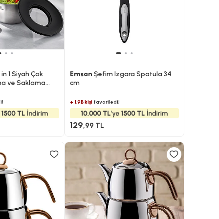
in 1 Siyah Çok
Emsan
Şefim Izgara Spatula 34
rma ve Saklama
cm
i!
+ 1.9B kişi
favoriledi!
129
,99 TL