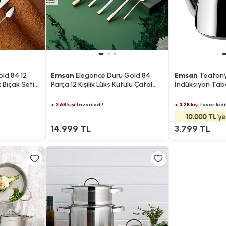
ld 84 12
Emsan
Elegance Duru Gold 84
Emsan
Teatan
k Bıçak Seti
Parça 12 Kişilik Lüks Kutulu Çatal
İndüksiyon Taba
Kaşık Bıçak Takımı
Takımı 1.2-2.5Lt
+ 3.6B kişi
favoriledi!
+ 3.2B kişi
favoriledi
14.999 TL
3.799 TL