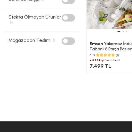
Stokta Olmayan Ürünler
18
Mağazadan Teslim
11
Emsan
Yakamoz İndü
Tabanlı 8 Parça Pasla
Tencere Seti
5.0
(1)
+ 8.7B kişi
favoriledi!
7.499 TL