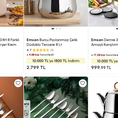
04H 8 Farklı
Emsan
Burcu Paslanmaz Çelik
Emsan
Demre 3 
rfryer Krem
Düdüklü Tencere 8 Lt
Amaçlı Karıştı
Kabı
4.7
(3)
+ 4.8B kişi
favoriledi!
+ 17.2B kişi
favoriled
2.799 TL
999
,99 TL