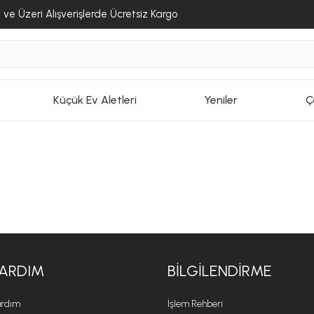
ve Üzeri Alışverişlerde Ücretsiz Kargo
Küçük Ev Aletleri
Yeniler
Ç
ARDIM
BILGILENDIRME
rdım
İşlem Rehberi