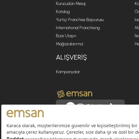
Kurucudan Mesaj
Ko
Katalog
Öd
Yurtiçi Franchise Başvurusu
İa
International Franchising
Mi
Bize Ulaşın
İl
Mağazalarımız
He
ALIŞVERIŞ
Kampanyalar