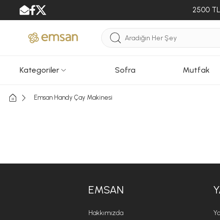
2500 TL 
Kategoriler
Sofra
Mutfak
Emsan Handy Çay Makinesi
EMSAN
Y
Hakkımızda
Ya