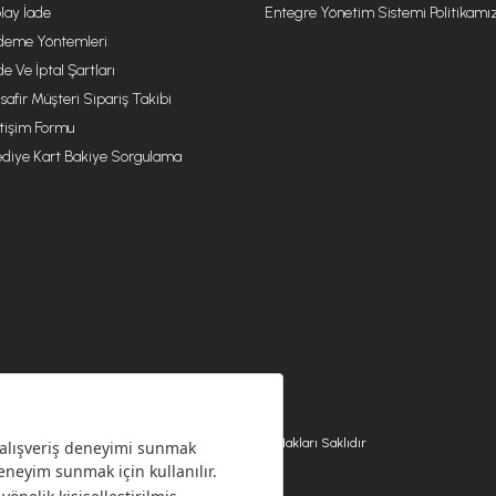
lay İade
Entegre Yönetim Sistemi Politikamı
eme Yöntemleri
de Ve İptal Şartları
safir Müşteri Sipariş Takibi
etişim Formu
diye Kart Bakiye Sorgulama
© 2026 EMSAN A.Ş. Tüm Hakları Saklıdır