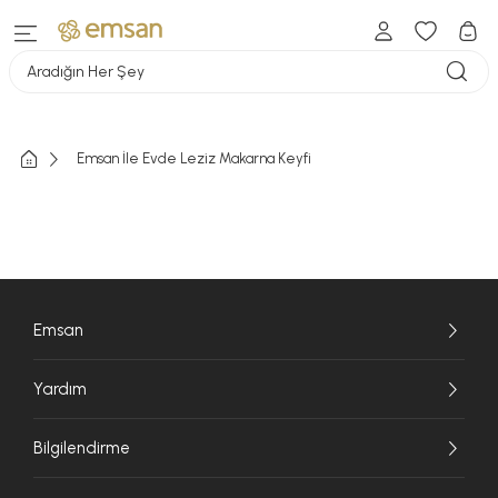
Aradığın Her Şey
Emsan İle Evde Leziz Makarna Keyfi
Emsan
Yardım
Bilgilendirme