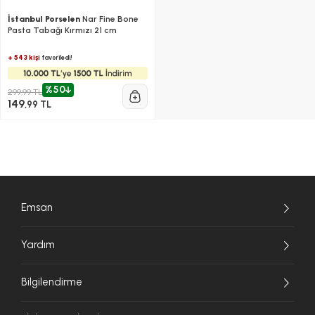
İstanbul Porselen
Nar Fine Bone
Pasta Tabağı Kırmızı 21 cm
+ 543 kişi
favoriledi!
%50
299,99 TL
149
,99 TL
Emsan
Yardım
Bilgilendirme