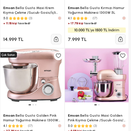
Emsan
Bella Gusto Maxi Krem
Emsan
Bella Gusto Kırmızı Hamur
Kıyma Çekme /Sucuk-Sosis/İçli
Yoğurma Makinesi 1300W 5L
Köfte Aparatlı/Smooth Hazneli
(3)
(17)
5.0
4.1
Hamur Yoğurma Makinesi 1300W
+ 11.1B kişi
+ 17.7B kişi
favoriledi!
favoriledi!
5L
14.999 TL
7.999 TL
Emsan
Bella Gusto Golden Pink
Emsan
Bella Gusto Maxi Golden
Hamur Yoğurma Makinesi 1300W
Pink Kıyma Çekme /Sucuk-Sosis/
5L
İçli Köfte Aparatlı/Smooth
(17)
(3)
4.1
5.0
Hazneli Hamur Yoğurma Makinesi
+ 27.3B kişi
+ 9.5B kişi
favoriledi!
favoriledi!