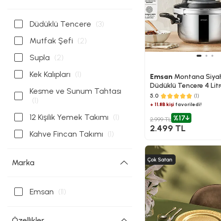
Düdüklü Tencere
(3)
Mutfak Şefi
(2)
Supla
(2)
Kek Kalıpları
(1)
Emsan
Montana Siyah
Düdüklü Tencere 4 Lit
Kesme ve Sunum Tahtası
5.0
(1)
(1)
+ 11.8B kişi
favoriledi!
12 Kişilik Yemek Takımı
(1)
%17
2.999 TL
2.499 TL
Kahve Fincan Takımı
(1)
Marka
Emsan
(11)
Özellikler