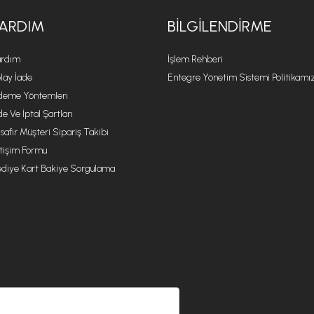
ARDIM
BILGILENDIRME
rdım
İşlem Rehberi
lay İade
Entegre Yönetim Sistemi Politikamı
eme Yöntemleri
de Ve İptal Şartları
safir Müşteri Sipariş Takibi
etişim Formu
diye Kart Bakiye Sorgulama