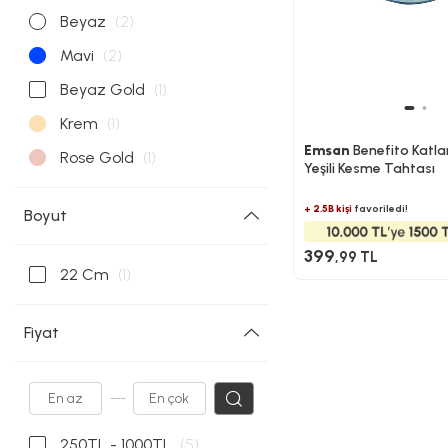
Beyaz
(2)
Mavi
(2)
Beyaz Gold
(1)
Krem
(1)
Emsan
Benefito Katla
Rose Gold
(1)
Yeşili Kesme Tahtası
+ 2.5B kişi
favoriledi!
Boyut
399
,99 TL
22 Cm
(1)
Fiyat
---
250TL - 1000TL
(5)