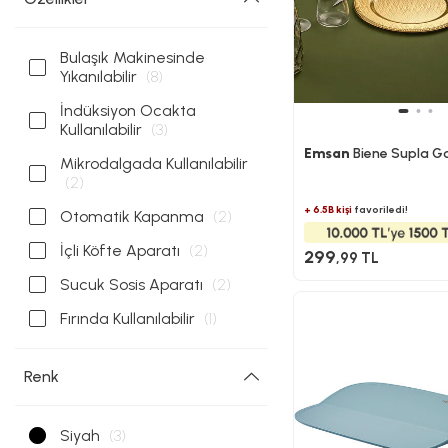
Bulaşık Makinesinde
Yıkanılabilir
(8)
İndüksiyon Ocakta
Kullanılabilir
(3)
Emsan
Biene Supla G
Mikrodalgada Kullanılabilir
(2)
+ 6.5B kişi
favoriledi!
Otomatik Kapanma
(2)
İçli Köfte Aparatı
(2)
299
,99 TL
Sucuk Sosis Aparatı
(2)
Fırında Kullanılabilir
(1)
Renk
Siyah
(3)