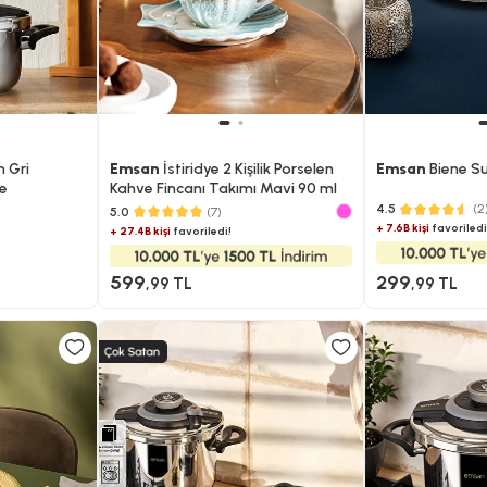
 Gri
Emsan
İstiridye 2 Kişilik Porselen
Emsan
Biene Su
re
Kahve Fincanı Takımı Mavi 90 ml
4.5
(2
5.0
(7)
+ 7.6B kişi
favoriledi
+ 27.4B kişi
favoriledi!
599
299
,99 TL
,99 TL