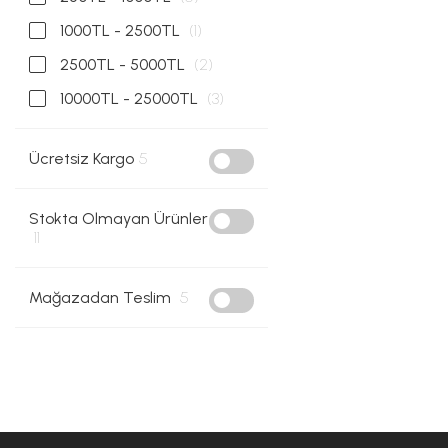
1000TL - 2500TL
(1)
2500TL - 5000TL
(2)
10000TL - 25000TL
(3)
Ücretsiz Kargo
5
Stokta Olmayan Ürünler
11
Mağazadan Teslim
5