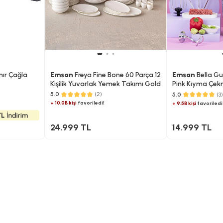
nır Çağla
Emsan
Freya Fine Bone 60 Parça 12
Emsan
Bella G
Kişilik Yuvarlak Yemek Takımı Gold
Pink Kıyma Çek
İçli Köfte Apar
5.0
(2)
5.0
(3)
Hamur Yoğurma
+ 10.0B kişi
favoriledi!
+ 9.5B kişi
favoriledi
5L
24.999 TL
14.999 TL