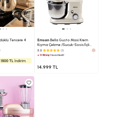
düklü Tencere 4
Emsan
Bella Gusto Maxi Krem
Kıyma Çekme /Sucuk-Sosis/İçli
Köfte Aparatlı/Smooth Hazneli
)
5.0
(3)
Hamur Yoğurma Makinesi 1300W
!
+ 11.1B kişi
favoriledi!
5L
14.999 TL