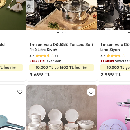
old
Emsan
Vera Düdüklü Tencere Seti
Emsan
Vera Dü
4+6 Litre Siyah
Litre Siyah
3.7
(4)
3.7
(4
+ 12.0B kişi
favoriledi!
+ 5.5B kişi
favoriledi
4.699 TL
2.999 TL