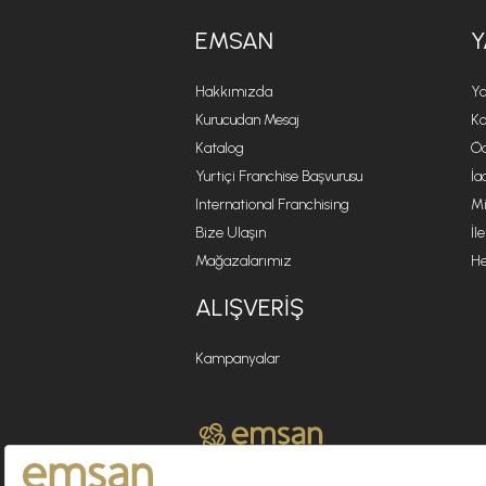
EMSAN
Y
Hakkımızda
Ya
Kurucudan Mesaj
Ko
Katalog
Öd
Yurtiçi Franchise Başvurusu
İa
International Franchising
Mi
Bize Ulaşın
İl
Mağazalarımız
He
ALIŞVERIŞ
Kampanyalar