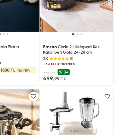
pla Platin
Emsan
Circle 2 li Kelepçeli Kek
Kalıbı Seti Gold 24-28 cm
)
5.0
(1)
!
+ 43.6B kişi
favoriledi!
%13
799,99 TL
699
,99 TL