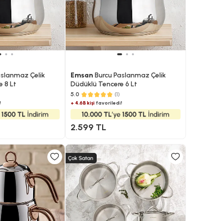
slanmaz Çelik
Emsan
Burcu Paslanmaz Çelik
 8 Lt
Düdüklü Tencere​ 6 Lt
)
5.0
(1)
!
+ 4.6B kişi
favoriledi!
2.599 TL