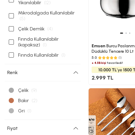
Yıkanılabilir
(12)
Mikrodalgada Kullanılabilir
(5)
Çelik Demlik
(4)
Fırında Kullanılabilir
(kapaksız)
(1)
Emsan
Burcu Paslanma
Düdüklü Tencere 10 Lt
Fırında Kullanılabilir
(1)
5.0
(1)
+ 4.5B kişi
favoriledi!
Renk
2.999 TL
Çelik
(9)
Bakır
(2)
Gri
(1)
Fiyat