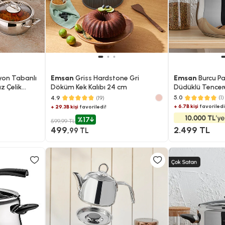
yon Tabanlı
Emsan
Griss Hardstone Gri
Emsan
Burcu Pa
z Çelik
Döküm Kek Kalıbı 24 cm
Düdüklü Tencere
5.0
(1)
4.9
(19)
+ 6.7B kişi
favoriledi
+ 29.3B kişi
favoriledi!
%17
599,99 TL
499
2.499 TL
,99 TL