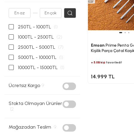
---
250TL - 1000TL
(1)
1000TL - 2500TL
(2)
Emsan
Prime Penta Go
2500TL - 5000TL
(7)
Kişilik Parça Çatal Kaşı
Lüks Kutulu
5000TL - 10000TL
(1)
+ 5.0B kişi
favoriledi!
10000TL - 15000TL
(1)
14.999 TL
Ücretsiz Kargo
9
Stokta Olmayan Ürünler
12
Mağazadan Teslim
9