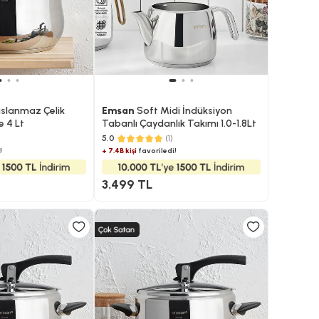
slanmaz Çelik
Emsan
Soft Midi İndüksiyon
 4 Lt
Tabanlı Çaydanlık Takımı 1.0-1.8Lt
5.0
(1)
!
+ 7.4B kişi
favoriledi!
3.499 TL