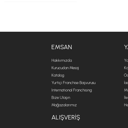
EMSAN
Y
Hakkımızda
Ya
Kurucudan Mesaj
Ko
Katalog
Öd
Yurtiçi Franchise Başvurusu
İa
International Franchising
Mi
Bize Ulaşın
İl
Mağazalarımız
He
ALIŞVERIŞ