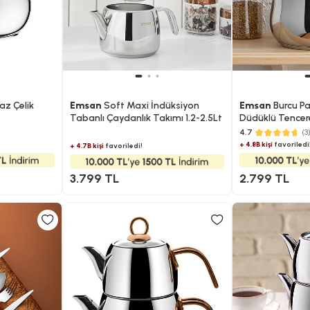
z Çelik
Emsan
Soft Maxi İndüksiyon
Emsan
Burcu Pa
Tabanlı Çaydanlık Takımı 1.2-2.5Lt
Düdüklü Tencere
4.7
(3
+ 4.8B kişi
favoriledi
+ 4.7B kişi
favoriledi!
3.799 TL
2.799 TL