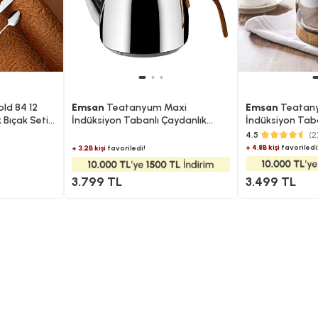
ld 84 12
Emsan
Teatanyum Maxi
Emsan
Teatany
k Bıçak Seti
İndüksiyon Tabanlı Çaydanlık
İndüksiyon Taba
Takımı 1.2-2.5Lt
Takımı
4.5
(2
+ 4.8B kişi
favoriledi
+ 3.2B kişi
favoriledi!
3.799 TL
3.499 TL