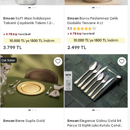
Emsan
Soft Maxi İndüksiyon
Emsan
Burcu Paslanmaz Çelik
Tabanlı Çaydanlık Takımı 1.2-
Düdüklü Tencere 4 Lt
2.5Lt
(1)
5.0
+ 6.7B kişi
favoriledi!
+ 4.7B kişi
favoriledi!
3.799 TL
2.499 TL
Emsan
Biene Supla Gold
Emsan
Elegance Göksu Gold 84
Parça 12 Kişilik Lüks Kutulu Çatal
Kaşık Bıçak Seti