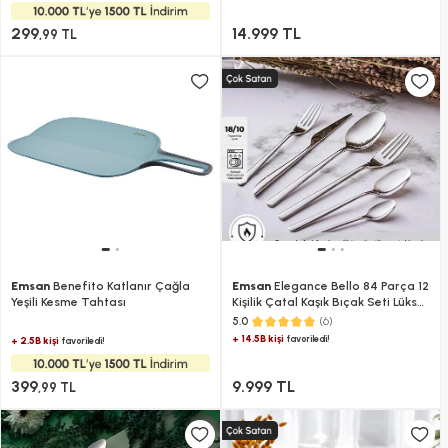
299
14.999 TL
,99 TL
Emsan
Benefito Katlanır Çağla
Emsan
Elegance Bello 84 Parça 12
Yeşili Kesme Tahtası
Kişilik Çatal Kaşık Bıçak Seti Lüks
Kutulu
(6)
5.0
+ 14.5B kişi
favoriledi!
+ 2.5B kişi
favoriledi!
399
9.999 TL
,99 TL