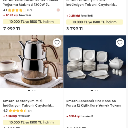
Emsan
Bella Gusto Kırmızı Hamur
Emsan
Teatanyum Maxi
Yoğurma Makinesi 1300W 5L
İndüksiyon Tabanlı Çaydanlık
Takımı 1.2-2.5Lt
(17)
4.1
+ 17.7B kişi
favoriledi!
+ 3.2B kişi
favoriledi!
7.999 TL
3.799 TL
Emsan
Teatanyum Midi
Emsan
Zencerek Fine Bone 60
İndüksiyon Tabanlı Çaydanlık
Parça 12 Kişilik Kare Yemek Takımı
Takımı
(2)
4.5
+ 4.8B kişi
favoriledi!
+ 3.3B kişi
favoriledi!