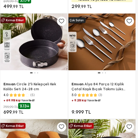
%17
599,99 TL
499
299
,99 TL
,99 TL
Emsan
Circle 2'li Kelepçeli Kek
Emsan
Alya 84 Parça 12 Kişilik
Kalıbı Seti 24-28 cm
Çatal Kaşık Bıçak Takımı Lüks
Kutulu
(5)
(3)
4.0
5.0
+ 69.9B kişi
+ 9.2B kişi
favoriledi!
favoriledi!
%13
799,99 TL
699
9.999 TL
,99 TL