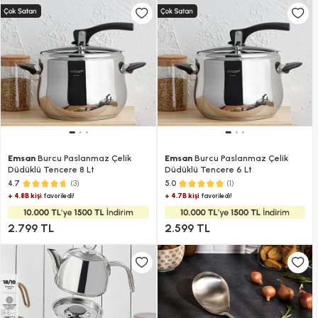
Emsan
Burcu Paslanmaz Çelik
Emsan
Burcu Paslanmaz Çelik
Düdüklü Tencere 8 Lt
Düdüklü Tencere​ 6 Lt
(3)
(1)
4.7
5.0
+ 4.8B kişi
+ 4.7B kişi
favoriledi!
favoriledi!
2.799 TL
2.599 TL