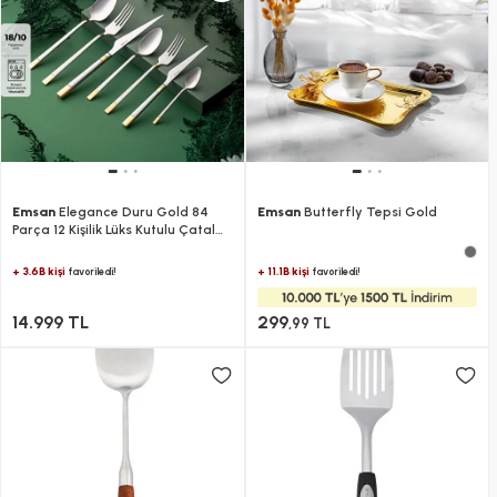
Emsan
Elegance Duru Gold 84
Emsan
Butterfly Tepsi Gold
Parça 12 Kişilik Lüks Kutulu Çatal
Kaşık Bıçak Takımı
+ 3.6B kişi
+ 11.1B kişi
favoriledi!
favoriledi!
14.999 TL
299
,99 TL