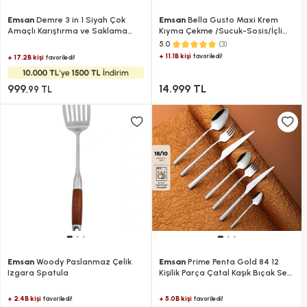
Emsan
Demre 3 in 1 Siyah Çok
Emsan
Bella Gusto Maxi Krem
Amaçlı Karıştırma ve Saklama
Kıyma Çekme /Sucuk-Sosis/İçli
Kabı
Köfte Aparatlı/Smooth Hazneli
(3)
5.0
Hamur Yoğurma Makinesi 1300W
+ 11.1B kişi
favoriledi!
+ 17.2B kişi
favoriledi!
5L
999
14.999 TL
,99 TL
Emsan
Woody Paslanmaz Çelik
Emsan
Prime Penta Gold 84 12
Izgara Spatula
Kişilik Parça Çatal Kaşık Bıçak Seti
Lüks Kutulu
+ 2.4B kişi
+ 5.0B kişi
favoriledi!
favoriledi!