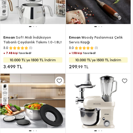
Emsan
Soft Midi İndüksiyon
Emsan
Woody Paslanmaz Çelik
Tabanlı Çaydanlık Takımı 1.0-1.8Lt
Servis Kaşığı
(1)
(1)
5.0
5.0
+ 7.4B kişi
+ 1.5B kişi
favoriledi!
favoriledi!
3.499 TL
299
,99 TL