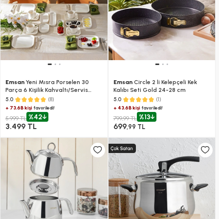
Emsan
Yeni Mısra Porselen 30
Emsan
Circle 2 li Kelepçeli Kek
Parça 6 Kişilik Kahvaltı/Servis
Kalıbı Seti Gold 24-28 cm
Takımı Beyaz
(8)
(1)
5.0
5.0
+ 73.6B kişi
+ 43.6B kişi
favoriledi!
favoriledi!
%42
%13
5.999 TL
799,99 TL
3.499 TL
699
,99 TL