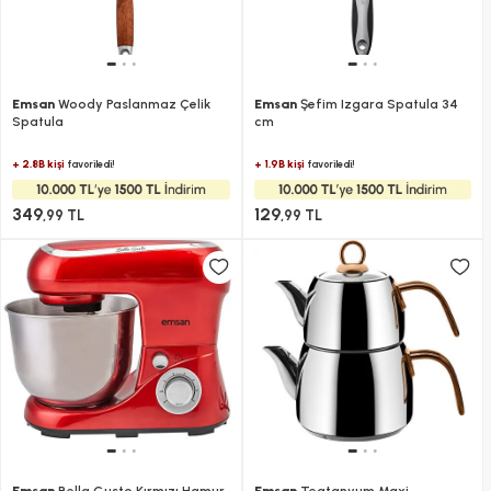
Emsan
Woody Paslanmaz Çelik
Emsan
Şefim Izgara Spatula 34
Spatula
cm
+ 2.8B kişi
+ 1.9B kişi
favoriledi!
favoriledi!
349
129
,99 TL
,99 TL