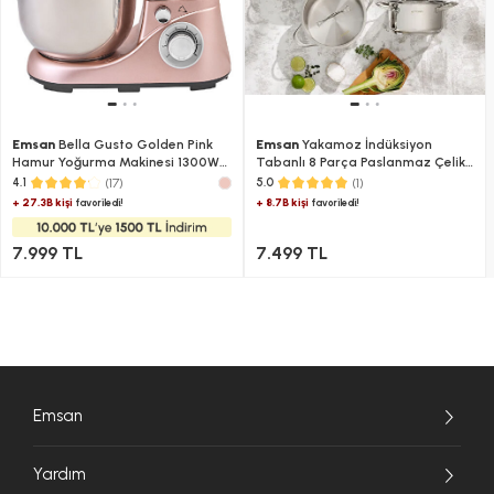
Emsan
Bella Gusto Golden Pink
Emsan
Yakamoz İndüksiyon
Hamur Yoğurma Makinesi 1300W
Tabanlı 8 Parça Paslanmaz Çelik
5L
Tencere Seti
(17)
(1)
4.1
5.0
+ 27.3B kişi
+ 8.7B kişi
favoriledi!
favoriledi!
7.999 TL
7.499 TL
Emsan
Yardım