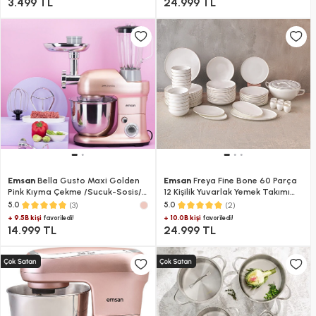
3.499 TL
24.999 TL
Emsan
Bella Gusto Maxi Golden
Emsan
Freya Fine Bone 60 Parça
Pink Kıyma Çekme /Sucuk-Sosis/
12 Kişilik Yuvarlak Yemek Takımı
İçli Köfte Aparatlı/Smooth
Gold
(3)
(2)
5.0
5.0
Hazneli Hamur Yoğurma Makinesi
+ 9.5B kişi
+ 10.0B kişi
favoriledi!
favoriledi!
1300W 5L
14.999 TL
24.999 TL