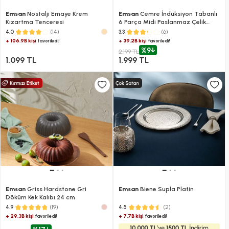
Emsan
Nostalji Emaye Krem
Emsan
Cemre İndüksiyon Tabanlı
Kızartma Tenceresi
6 Parça Midi Paslanmaz Çelik
Tencere Seti
(14)
(6)
4.0
3.3
+ 106.9B kişi
+ 39.2B kişi
favoriledi!
favoriledi!
%9
2.199 TL
1.099 TL
1.999 TL
Emsan
Griss Hardstone Gri
Emsan
Biene Supla Platin
Döküm Kek Kalıbı 24 cm
(19)
(2)
4.9
4.5
+ 29.3B kişi
+ 7.7B kişi
favoriledi!
favoriledi!