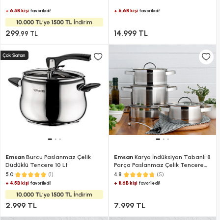
+ 6.5B kişi
+ 6.6B kişi
favoriledi!
favoriledi!
299
14.999 TL
,99 TL
Emsan
Burcu Paslanmaz Çelik
Emsan
Karya İndüksiyon Tabanlı 8
Düdüklü Tencere 10 Lt
Parça Paslanmaz Çelik Tencere
Seti
(1)
(5)
5.0
4.8
+ 4.5B kişi
+ 8.6B kişi
favoriledi!
favoriledi!
2.999 TL
7.999 TL