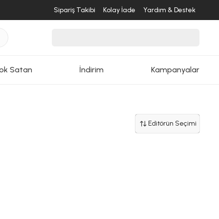
Sipariş Takibi
Kolay İade
Yardım & Destek
ok Satan
İndirim
Kampanyalar
Editörün Seçimi