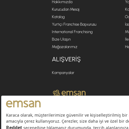
Hakkımızda
Ya
Kurucudan Mesaj
Ko
Katalog
Öd
Yurtiçi Franchise Başvurusu
İa
International Franchising
Mi
Bize Ulaşın
İl
Mağazalarımız
He
ALIŞVERIŞ
Kampanyalar