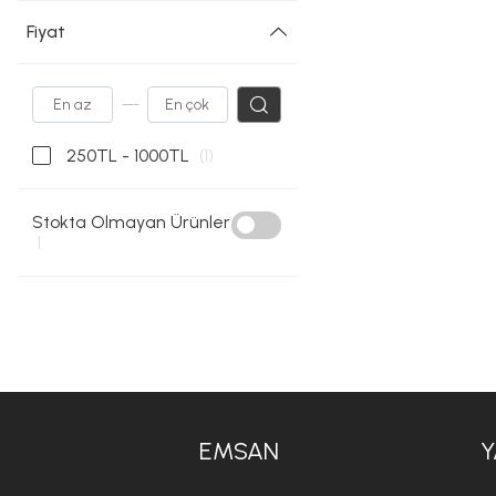
Fiyat
---
250TL - 1000TL
(1)
Stokta Olmayan Ürünler
1
EMSAN
Y