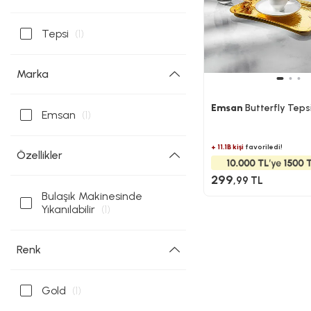
Tepsi
(1)
Marka
Emsan
Butterfly Teps
Emsan
(1)
+ 11.1B kişi
favoriledi!
Özellikler
299
,99 TL
Bulaşık Makinesinde
Yıkanılabilir
(1)
Renk
Gold
(1)