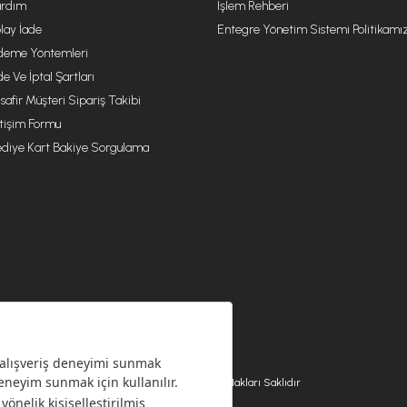
rdım
İşlem Rehberi
lay İade
Entegre Yönetim Sistemi Politikamı
eme Yöntemleri
de Ve İptal Şartları
safir Müşteri Sipariş Takibi
etişim Formu
diye Kart Bakiye Sorgulama
© 2026 EMSAN A.Ş. Tüm Hakları Saklıdır