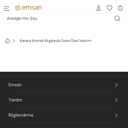
Aradığın Her Şey
Karaca Animal Muglarda Sana Özel İndirim
Emsan
Yardım
Bilgilendirme