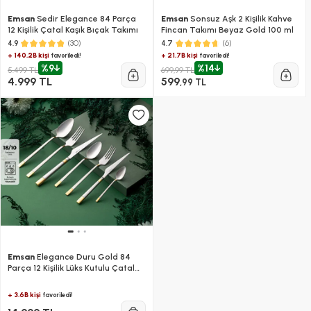
Emsan
Sedir Elegance 84 Parça
Emsan
Sonsuz Aşk 2 Kişilik Kahve
12 Kişilik Çatal Kaşık Bıçak Takımı
Fincan Takımı Beyaz Gold 100 ml
(30)
(6)
4.9
4.7
+ 140.2B kişi
+ 21.7B kişi
favoriledi!
favoriledi!
%9
%14
5.499 TL
699,99 TL
4.999 TL
599
,99 TL
Emsan
Elegance Duru Gold 84
Parça 12 Kişilik Lüks Kutulu Çatal
Kaşık Bıçak Takımı
+ 3.6B kişi
favoriledi!