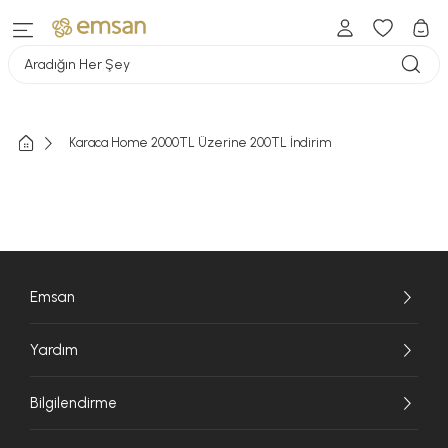
Aradığın Her Şey
Karaca Home 2000TL Üzerine 200TL İndirim
Emsan
Yardım
Bilgilendirme