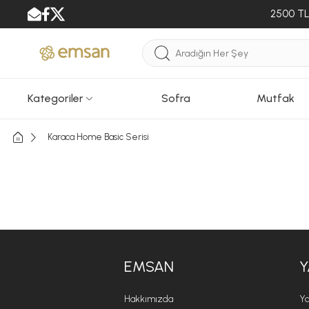
2500 TL 
Kategoriler
Sofra
Mutfak
Karaca Home Basic Serisi
EMSAN
Y
Hakkımızda
Ya