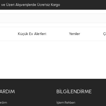
ve Üzeri Alışverişlerde Ücretsiz Kargo
Küçük Ev Aletleri
Yeniler
Ç
ARDIM
BILGILENDIRME
rdım
İşlem Rehberi