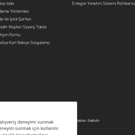
lay İade
Entegre Yönetim Sistemi Politikamı
eme Yöntemleri
de Ve İptal Şartları
safir Müşteri Sipariş Takibi
etişim Formu
diye Kart Bakiye Sorgulama
© 2026 EMSAN A.Ş. Tüm Hakları Saklıdır