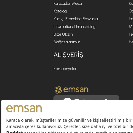
Kurucudan Mesaj
Ko
Katalog
Öd
Yurtiçi Franchise Başvurusu
İa
International Franchising
Mi
Bize Ulaşın
İl
Mağazalarımız
He
ALIŞVERIŞ
Kampanyalar