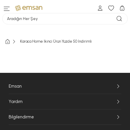
Aradığın Her Şey
Karaca Home İkinci Ürün Yüzde 50 İndirimli
Emsan
Yardım
Bilgilendirme