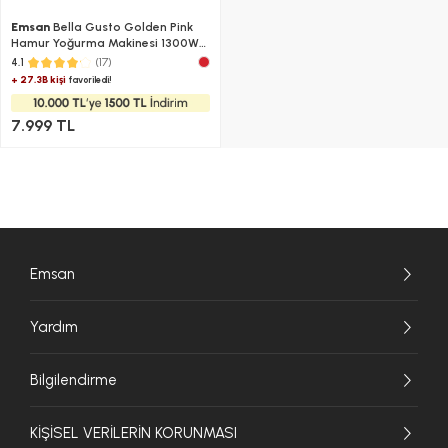
Emsan
Bella Gusto Golden Pink
Hamur Yoğurma Makinesi 1300W
5L
(17)
4.1
+ 27.3B kişi
favoriledi!
7.999 TL
Emsan
Yardım
Bilgilendirme
KİŞİSEL VERİLERİN KORUNMASI