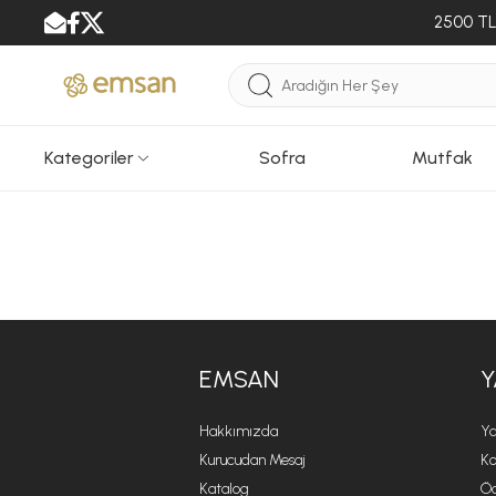
2500 TL 
Kategoriler
Sofra
Mutfak
EMSAN
Y
Hakkımızda
Ya
Kurucudan Mesaj
Ko
Katalog
Öd