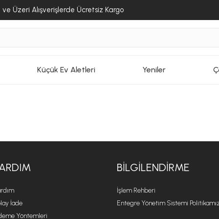
ve Üzeri Alışverişlerde Ücretsiz Kargo
Küçük Ev Aletleri
Yeniler
Ç
ARDIM
BILGILENDIRME
rdım
İşlem Rehberi
lay İade
Entegre Yönetim Sistemi Politikamı
eme Yöntemleri