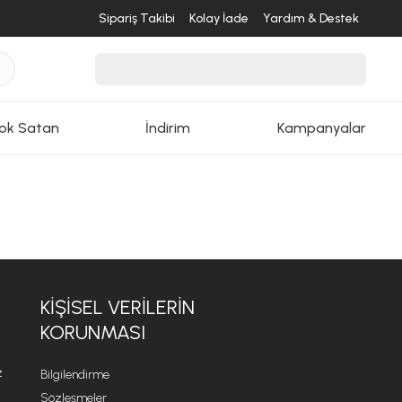
Sipariş Takibi
Kolay İade
Yardım & Destek
ok Satan
İndirim
Kampanyalar
KİŞİSEL VERİLERİN
KORUNMASI
z
Bilgilendirme
Sözleşmeler