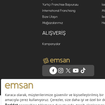
Yurtiçi Franchise Başvurusu
İa
International Franchising
Mi
Bize Ulaşın
İl
Mağazalarımız
He
ALIŞVERIŞ
Kampanyalar