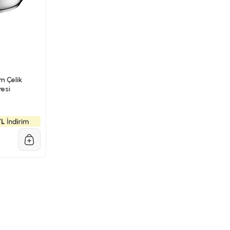
 Çelik
resi