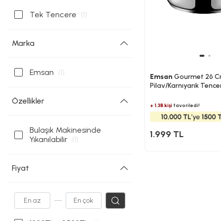
Tek Tencere
(1)
Marka
Emsan
(1)
Emsan
Gourmet 26 Cm
Pilav/Karnıyarık Tence
Özellikler
+ 1.3B kişi
favoriledi!
Bulaşık Makinesinde
1.999 TL
Yıkanılabilir
(1)
Fiyat
---