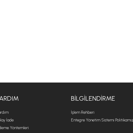
ARDIM
BILGILENDIRME
rdım
İşlem Rehberi
lay İade
Entegre Yönetim Sistemi Politikamı
eme Yöntemleri