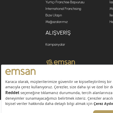
Yurtiçi Franchise Başvurusu
İa
International Franchising
Mi
Bize Ulaşın
İl
Mağazalarımız
He
ALIŞVERIŞ
Kampanyalar