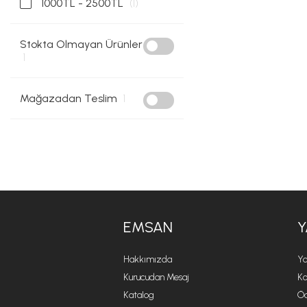
1000TL - 2500TL
(1)
Stokta Olmayan Ürünler
1
Mağazadan Teslim
1
EMSAN
Y
Hakkımızda
Ya
Kurucudan Mesaj
Ko
Katalog
Öd