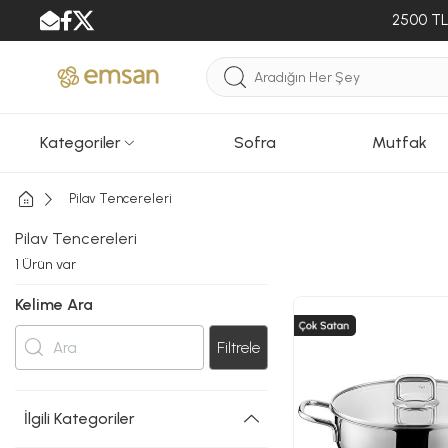
2500 TL 
Kategoriler
Sofra
Mutfak
Pilav Tencereleri
Pilav Tencereleri
1
Ürün var
Kelime Ara
Filtrele
İlgili Kategoriler