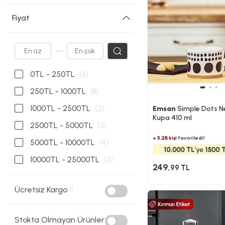
Fiyat
---
0TL - 250TL
(4)
250TL - 1000TL
(8)
1000TL - 2500TL
(2)
Emsan
Simple Dots N
Kupa 410 ml
2500TL - 5000TL
(3)
+ 5.2B kişi
favoriledi!
5000TL - 10000TL
(4)
10000TL - 25000TL
(4)
249
,99 TL
Ücretsiz Kargo
11
Stokta Olmayan Ürünler