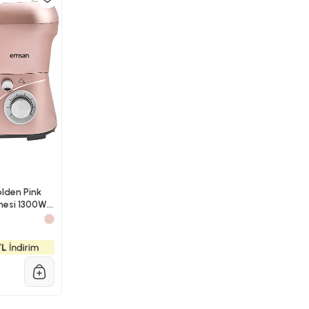
lden Pink
esi 1300W