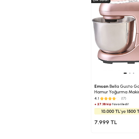
Emsan
Bella Gusto Go
Hamur Yoğurma Makin
5L
4.1
(17)
+ 27.3B kişi
favoriledi!
7.999 TL