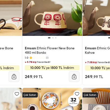
New Bone
Emsan
Ethnic Flower New Bone
Emsan
Ethnic G
480 ml Bordo
Kahve​​​​​​​
1.0
(1)
+ 5.7B kişi
favoriledi!
+ 7.0B kişi
favoriledi
249
249
,99 TL
,99 TL