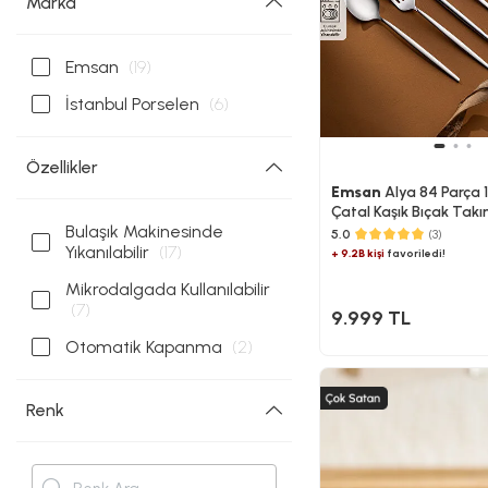
Marka
Emsan
(19)
İstanbul Porselen
(6)
Özellikler
Emsan
Alya 84 Parça 12
Çatal Kaşık Bıçak Takı
Bulaşık Makinesinde
Kutulu
5.0
(3)
Yıkanılabilir
(17)
+ 9.2B kişi
favoriledi!
Mikrodalgada Kullanılabilir
(7)
9.999 TL
Otomatik Kapanma
(2)
Renk