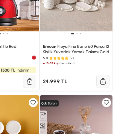
ettle Red
Emsan
Freya Fine Bone 60 Parça 12
Kişilik Yuvarlak Yemek Takımı Gold
5.0
(2)
!
+ 10.0B kişi
favoriledi!
24.999 TL