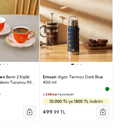
len
Berin 2 Kişilik
Emsan
Vigor Termos Dark Blue
akımı Turuncu 90
400 ml
!
+ 2.5B kişi
favoriledi!
499
,99 TL