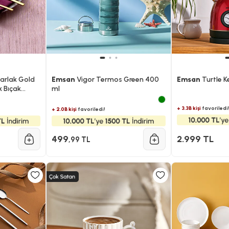
Parlak Gold
Emsan
Vigor Termos Green 400
Emsan
Turtle K
k Bıçak
ml
+ 3.3B kişi
favoriledi
+ 2.0B kişi
favoriledi!
499
2.999 TL
,99 TL