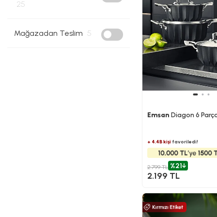
25
Mağazadan Teslim
5
Emsan
Diagon 6 Parça
+ 4.4B kişi
favoriledi!
%21
2.799 TL
2.199 TL