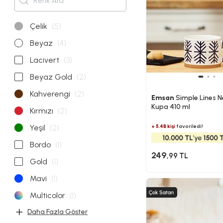
Çelik
(5)
Beyaz
(4)
Lacivert
(3)
Beyaz Gold
(2)
Kahverengi
(2)
Emsan
Simple Lines 
Kupa 410 ml
Kırmızı
(2)
Yeşil
(2)
+ 5.4B kişi
favoriledi!
Bordo
(1)
249
,99 TL
Gold
(1)
Mavi
(1)
Multicolor
(1)
Daha Fazla Göster