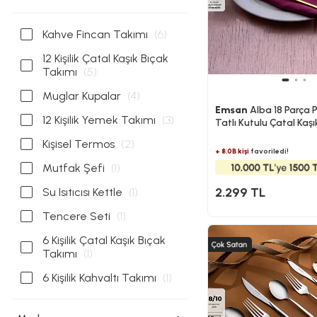
Kahve Fincan Takımı
(6)
12 Kişilik Çatal Kaşık Bıçak
Takımı
(5)
Muglar Kupalar
(4)
Emsan
Alba 18 Parça 
12 Kişilik Yemek Takımı
(3)
Tatlı Kutulu Çatal Kaşı
Takımı
Kişisel Termos
(2)
+ 8.0B kişi
favoriledi!
Mutfak Şefi
(1)
2.299 TL
Su Isıtıcısı Kettle
(1)
Tencere Seti
(1)
6 Kişilik Çatal Kaşık Bıçak
Takımı
(1)
6 Kişilik Kahvaltı Takımı
(1)