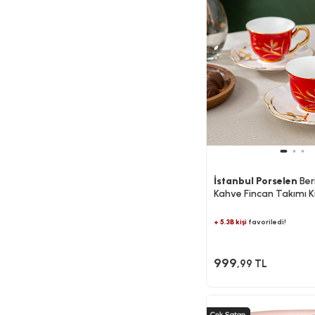
İstanbul Porselen
Beri
Kahve Fincan Takımı K
+ 5.3B kişi
favoriledi!
999
,99 TL