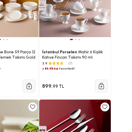
ne Bone 59 Parça 12
İstanbul Porselen
Mahir 6 Kişilik
k Yemek Takımı Gold
Kahve Fincan Takımı 90 ml
3.9
(7)
+ 86.4B kişi
favoriledi!
!
899
,99 TL