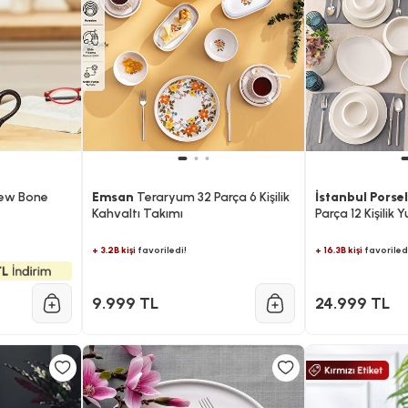
ew Bone
Emsan
Teraryum 32 Parça 6 Kişilik
İstanbul Porse
Kahvaltı Takımı
Parça 12 Kişilik
Takımı
+ 3.2B kişi
favoriledi!
+ 16.3B kişi
favoriled
9.999 TL
24.999 TL