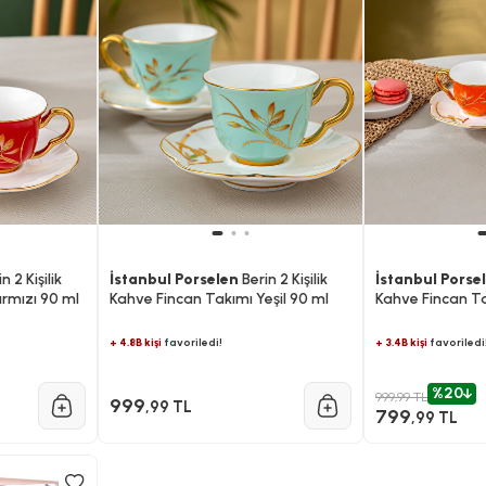
n 2 Kişilik
İstanbul Porselen
Berin 2 Kişilik
İstanbul Porse
ırmızı 90 ml
Kahve Fincan Takımı Yeşil 90 ml
Kahve Fincan T
ml
+ 4.8B kişi
favoriledi!
+ 3.4B kişi
favoriledi
%20
999,99 TL
999
,99 TL
799
,99 TL