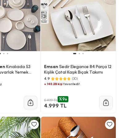
len
Kınalıada 53
Emsan
Sedir Elegance 84 Parça 12
 Yuvarlak Yemek
Kişilik Çatal Kaşık Bıçak Takımı
4.9
(30)
+ 140.2B kişi
favoriledi!
i!
%9
5.499 TL
4.999 TL