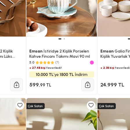
 Kişilik
Emsan
İstiridye 2 Kişilik Porselen
Emsan
Galia Fi
mı Lüks
Kahve Fincanı Takımı Mavi 90 ml
Kişilik Yuvarla
5.0
(7)
+ 27.4B kişi
favoriledi!
+ 2.3B kişi
favoriledi
599
24.999 TL
,99 TL