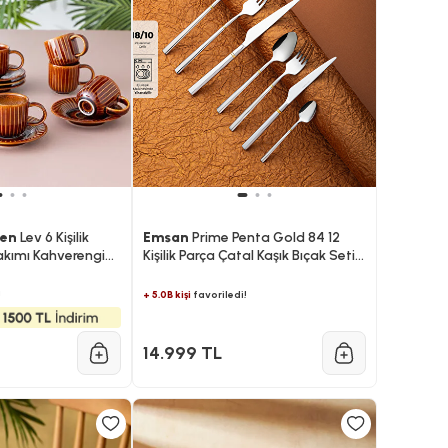
len
Lev 6 Kişilik
Emsan
Prime Penta Gold 84 12
akımı Kahverengi
Kişilik Parça Çatal Kaşık Bıçak Seti
Lüks Kutulu
!
+ 5.0B kişi
favoriledi!
14.999 TL