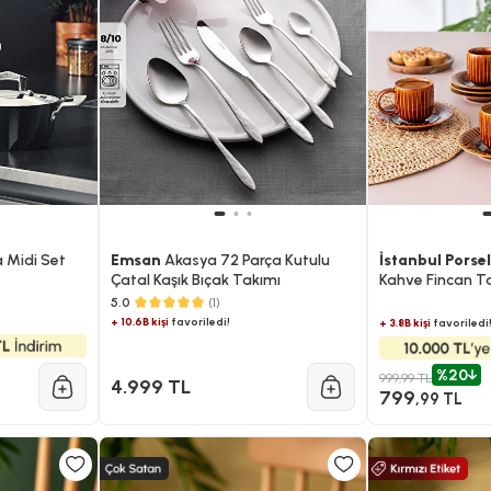
 Midi Set
Emsan
Akasya 72 Parça Kutulu
İstanbul Porse
Çatal Kaşık Bıçak Takımı
Kahve Fincan T
90 ml
5.0
(1)
+ 10.6B kişi
favoriledi!
+ 3.8B kişi
favoriledi
%20
999,99 TL
4.999 TL
799
,99 TL