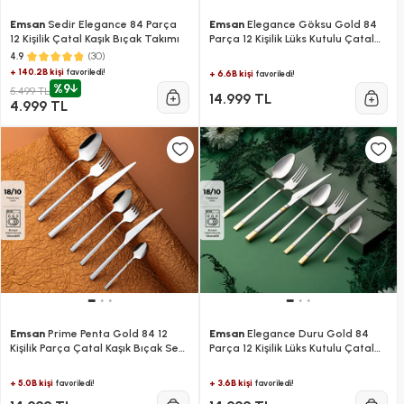
Emsan
Sedir Elegance 84 Parça
Emsan
Elegance Göksu Gold 84
12 Kişilik Çatal Kaşık Bıçak Takımı
Parça 12 Kişilik Lüks Kutulu Çatal
Kaşık Bıçak Seti
(30)
4.9
+ 140.2B kişi
favoriledi!
+ 6.6B kişi
favoriledi!
%9
5.499 TL
14.999 TL
4.999 TL
Emsan
Prime Penta Gold 84 12
Emsan
Elegance Duru Gold 84
Kişilik Parça Çatal Kaşık Bıçak Seti
Parça 12 Kişilik Lüks Kutulu Çatal
Lüks Kutulu
Kaşık Bıçak Takımı
+ 5.0B kişi
+ 3.6B kişi
favoriledi!
favoriledi!