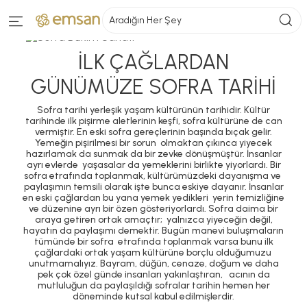
Aradığın Her Şey
İLK ÇAĞLARDAN
GÜNÜMÜZE SOFRA TARİHİ
Sofra tarihi yerleşik yaşam kültürünün tarihidir. Kültür
tarihinde ilk pişirme aletlerinin keşfi, sofra
kültürüne de can
vermiştir. En eski sofra gereçlerinin başında bıçak gelir.
Yemeğin pişirilmesi bir sorun olmaktan çıkınca yiyecek
hazırlamak da sunmak da bir zevke dönüşmüştür. İnsanlar
ayrı evlerde yaşasalar da yemeklerini birlikte yiyorlardı. Bir
sofra etrafında toplanmak, kültürümüzdeki dayanışma ve
paylaşımın temsili olarak işte bunca eskiye dayanır. İnsanlar
en eski çağlardan bu yana yemek yedikleri yerin temizliğine
ve düzenine ayrı bir özen gösteriyorlardı. Sofra daima bir
araya getiren ortak amaçtır; yalnızca yiyeceğin değil,
hayatın da paylaşımı demektir. Bugün manevi buluşmaların
tümünde bir sofra etrafında toplanmak varsa bunu ilk
çağlardaki ortak yaşam kültürüne borçlu olduğumuzu
unutmamalıyız. Bayram, düğün, cenaze, doğum ve daha
pek çok özel günde insanları yakınlaştıran, acının da
mutluluğun da paylaşıldığı sofralar tarihin hemen her
döneminde kutsal kabul edilmişlerdir.