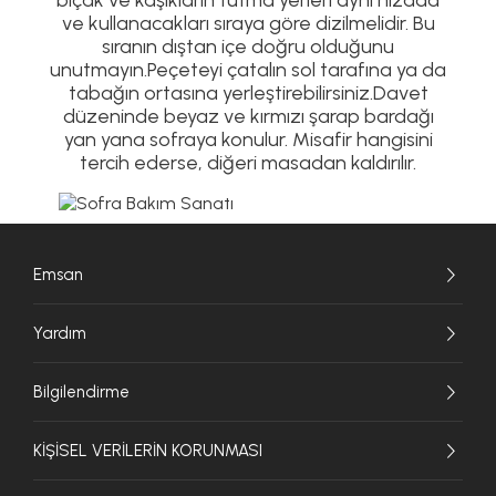
bıçak ve kaşıkların tutma yerleri aynı hizada
ve kullanacakları sıraya göre dizilmelidir. Bu
sıranın dıştan içe doğru olduğunu
unutmayın.Peçeteyi çatalın sol tarafına ya da
tabağın ortasına yerleştirebilirsiniz.Davet
düzeninde beyaz ve kırmızı şarap bardağı
yan yana sofraya konulur. Misafir hangisini
tercih ederse, diğeri masadan kaldırılır.
Emsan
Yardım
Bilgilendirme
KİŞİSEL VERİLERİN KORUNMASI