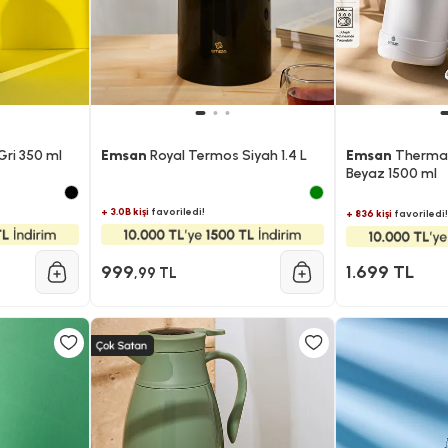
ri 350 ml
Emsan
Royal Termos Siyah 1.4 L
Emsan
Thermaf
Beyaz 1500 ml
+ 3.0B kişi
favoriledi!
+ 836 kişi
favoriledi!
999
1.699 TL
,99 TL