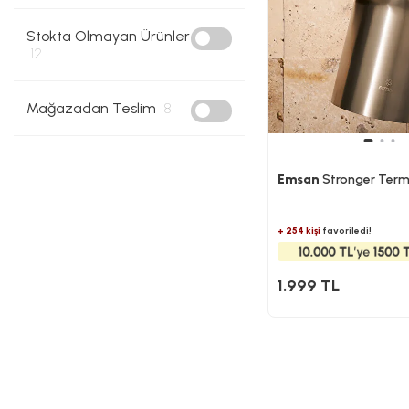
Stokta Olmayan Ürünler
12
Mağazadan Teslim
8
Emsan
Stronger Termo
+ 254 kişi
favoriledi!
1.999 TL