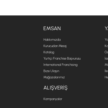
EMSAN
Y
Hakkımızda
Ya
Kurucudan Mesaj
Ko
Katalog
Öd
Yurtiçi Franchise Başvurusu
İa
International Franchising
Mi
Bize Ulaşın
İl
Mağazalarımız
He
ALIŞVERIŞ
Kampanyalar