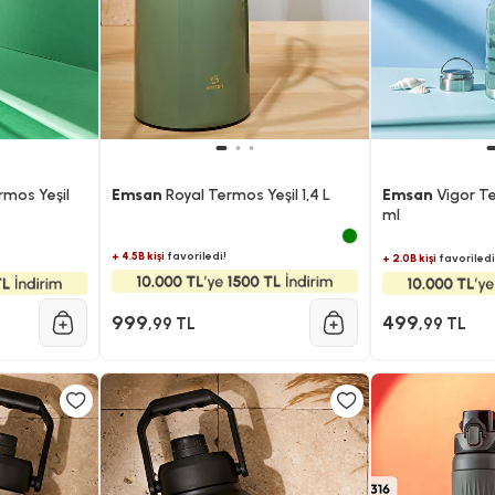
mos Yeşil
Emsan
Royal Termos Yeşil 1,4 L
Emsan
Vigor T
ml
+ 4.5B kişi
favoriledi!
+ 2.0B kişi
favoriledi
999
499
,99 TL
,99 TL