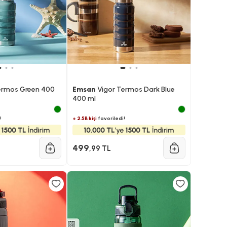
ermos Green 400
Emsan
Vigor Termos Dark Blue
400 ml
!
+ 2.5B kişi
favoriledi!
499
,99 TL