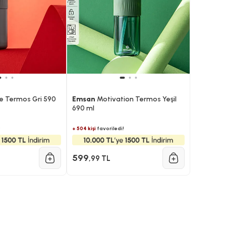
e Termos Gri 590
Emsan
Motivation Termos Yeşil
690 ml
!
+ 504 kişi
favoriledi!
599
,99 TL