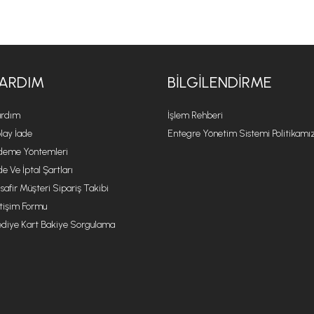
ARDIM
BILGILENDIRME
rdım
İşlem Rehberi
lay İade
Entegre Yönetim Sistemi Politikamı
eme Yöntemleri
de Ve İptal Şartları
safir Müşteri Sipariş Takibi
etişim Formu
diye Kart Bakiye Sorgulama