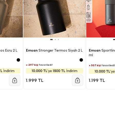
s Ecru 2 L
Emsan
Stronger Termos Siyah 2 L
Emsan
Sportlin
ml
+ 297 kişi
favoriledi!
+ 507 kişi
favoriledi
1.999 TL
1.199 TL