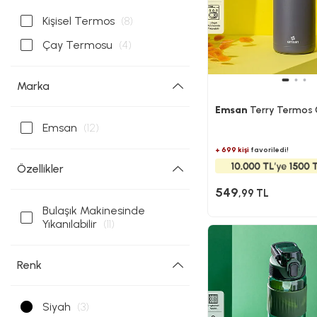
Kişisel Termos
(8)
Çay Termosu
(4)
Marka
Emsan
Terry Termos G
Emsan
(12)
+ 699 kişi
favoriledi!
Özellikler
549
,99 TL
Bulaşık Makinesinde
Yıkanılabilir
(11)
Renk
Siyah
(3)