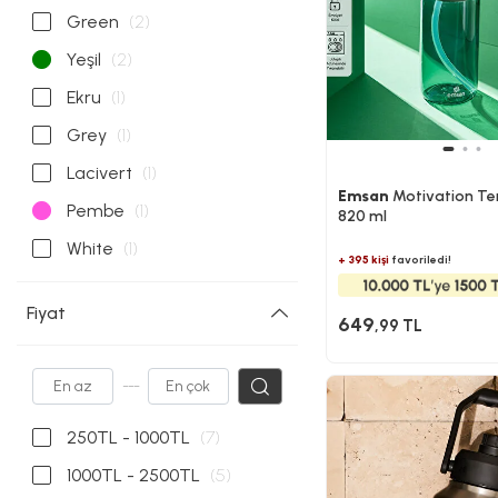
Green
(2)
Yeşil
(2)
Ekru
(1)
Grey
(1)
Lacivert
(1)
Emsan
Motivation Ter
Pembe
(1)
820 ml
White
(1)
+ 395 kişi
favoriledi!
Fiyat
649
,99 TL
---
250TL - 1000TL
(7)
1000TL - 2500TL
(5)