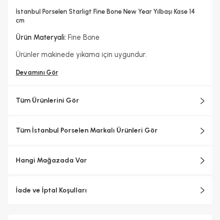
Bulaşık Makinesinde Yıkanılabilir mi ?
Fırında Kullanılabilir
Elde Yıkama Önerilir
Hayır
İstanbul Porselen Starligt Fine Bone New Year Yılbaşı Kase 14
Mikrodalgada Kullanılabilir
Yedek Parça Temini Yapılır
cm
Hayır
Hayır
Koleksiyonlar
Ürün Materyali:
Fine Bone
Starlight
Ürünler makinede yıkama için uygundur.
Devamını Gör
Tüm Ürünlerini Gör
Tüm İstanbul Porselen Markalı Ürünleri Gör
Hangi Mağazada Var
İade ve İptal Koşulları