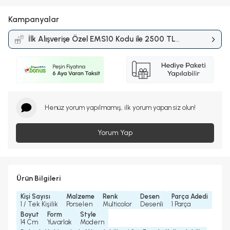
Kampanyalar
İlk Alışverişe Özel EMS10 Kodu ile 2500 TL
ve Üzerine %10 İndirim
Kampanyası
Henüz yorum yapılmamış, ilk yorum yapan siz olun!
Yorum Yap
Ürün Bilgileri
Kişi Sayısı
Malzeme
Renk
Desen
Parça Adedi
1 / Tek Kişilik
Porselen
Multicolor
Desenli
1 Parça
Boyut
Form
Style
14 Cm
Yuvarlak
Modern