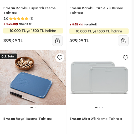
Emsan
Bambu Lupin 2'li Kesme
Emsan
Bambu Circle 2'li Kesme
Tahtası
Tahtası
(3)
5.0
+ 4.2B kişi
favoriledi!
+ 8.5B kişi
favoriledi!
399
599
,99 TL
,99 TL
Emsan
Royal Kesme Tahtası
Emsan
Mira 2'li Kesme Tahtası