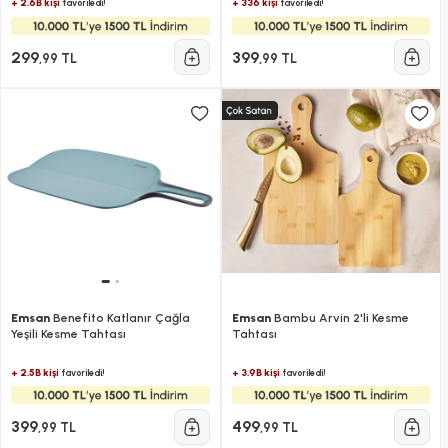
+ 2.6B kişi
+ 336 kişi
favoriledi!
favoriledi!
299
399
,99 TL
,99 TL
Emsan
Benefito Katlanır Çağla
Emsan
Bambu Arvin 2'li Kesme
Yeşili Kesme Tahtası
Tahtası
+ 2.5B kişi
+ 3.9B kişi
favoriledi!
favoriledi!
399
499
,99 TL
,99 TL