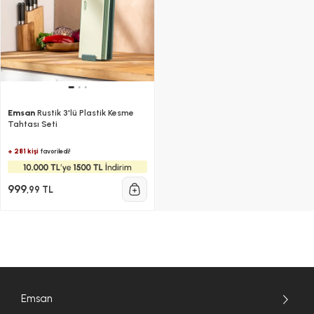
Emsan
Rustik 3'lü Plastik Kesme
Tahtası Seti
+ 281 kişi
favoriledi!
999
,99 TL
Emsan