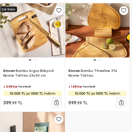
Emsan
Bambu Argus Bileyicili
Emsan
Bambu Threeline 3'lü
Kesme Tahtası 23x30 cm
Kesme Tahtası
+ 2.5B kişi
+ 1.6B kişi
favoriledi!
favoriledi!
399
599
,99 TL
,99 TL