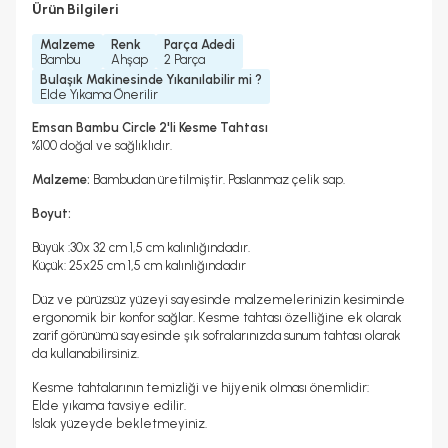
Ürün Bilgileri
Malzeme
Renk
Parça Adedi
Bambu
Ahşap
2 Parça
Bulaşık Makinesinde Yıkanılabilir mi ?
Elde Yıkama Önerilir
Emsan Bambu Circle 2'li Kesme Tahtası
%100 doğal ve sağlıklıdır.
Malzeme:
Bambudan üretilmiştir. Paslanmaz çelik sap.
Boyut:
Büyük :30x 32 cm 1,5 cm kalınlığındadır.
Küçük: 25x25 cm 1,5 cm kalınlığındadır
Düz ve pürüzsüz yüzeyi sayesinde malzemelerinizin kesiminde
ergonomik bir konfor sağlar. Kesme tahtası özelliğine ek olarak
zarif görünümü sayesinde şık sofralarınızda sunum tahtası olarak
da kullanabilirsiniz.
Kesme tahtalarının temizliği ve hijyenik olması önemlidir:
Elde yıkama tavsiye edilir.
Islak yüzeyde bekletmeyiniz.