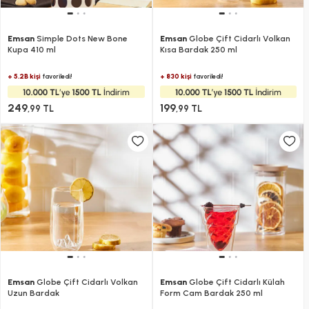
Emsan
Simple Dots New Bone
Emsan
Globe Çift Cidarlı Volkan
Kupa 410 ml
Kısa Bardak 250 ml
+ 5.2B kişi
+ 830 kişi
favoriledi!
favoriledi!
249
199
,99 TL
,99 TL
Emsan
Globe Çift Cidarlı Volkan
Emsan
Globe Çift Cidarlı Külah
Uzun Bardak
Form Cam Bardak 250 ml