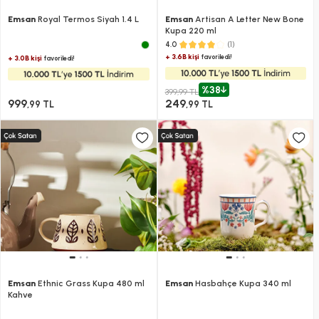
Emsan
Royal Termos Siyah 1.4 L
Emsan
Artisan A Letter New Bone
Kupa 220 ml
(1)
4.0
+ 3.6B kişi
favoriledi!
+ 3.0B kişi
favoriledi!
%38
399,99 TL
999
249
,99 TL
,99 TL
Emsan
Ethnic Grass Kupa 480 ml
Emsan
Hasbahçe Kupa 340 ml
Kahve​​​​​​​