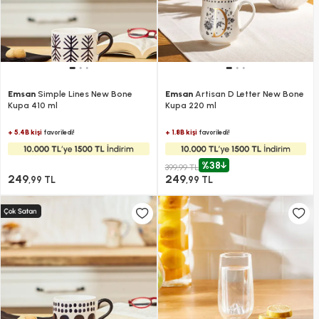
Emsan
Simple Lines New Bone
Emsan
Artisan D Letter New Bone
Kupa 410 ml
Kupa 220 ml
+ 5.4B kişi
+ 1.8B kişi
favoriledi!
favoriledi!
%38
399,99 TL
249
249
,99 TL
,99 TL