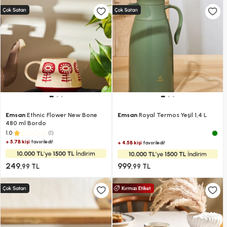
Emsan
Ethnic Flower New Bone
Emsan
Royal Termos Yeşil 1,4 L
480 ml Bordo
(1)
1.0
+ 5.7B kişi
favoriledi!
+ 4.5B kişi
favoriledi!
249
999
,99 TL
,99 TL