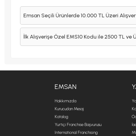
Emsan Seçili Ürünlerde 10.000 TL Üzeri Alışver
İlk Alışverişe Özel EMS10 Kodu ile 2500 TL ve 
EMSAN
Y
Hakkımızda
Ya
Kurucudan Mesaj
Ko
Katalog
Öd
Yurtiçi Franchise Başvurusu
İa
International Franchising
Mi