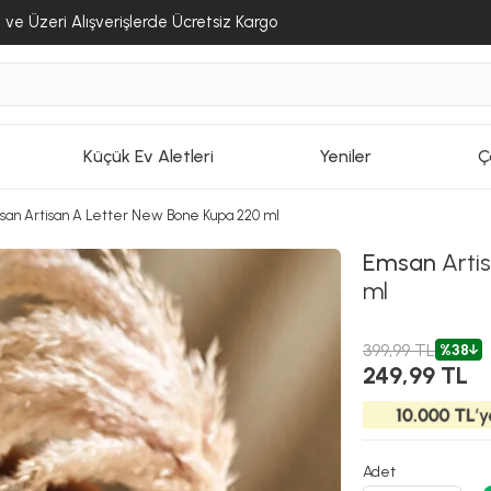
ve Üzeri Alışverişlerde Ücretsiz Kargo
Küçük Ev Aletleri
Yeniler
Ç
san Artisan A Letter New Bone Kupa 220 ml
Emsan
Arti
ml
399,99 TL
%38
249,99 TL
Adet