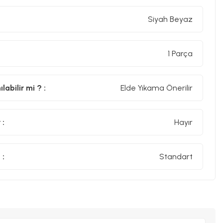
Siyah Beyaz
1 Parça
abilir mi ? :
Elde Yıkama Önerilir
 :
Hayır
 :
Standart