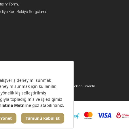
etişim Formu
diye Kart Bakiye Sorgulama
© 2026 EMSAN A.Ş. Tüm Hakları Saklıdır