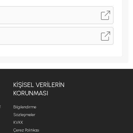
KİŞİSEL VERİLERİN
KORUNMASI
z
Bilgilendirme
Sözleşmeler
KVKK
Çerez Politikası