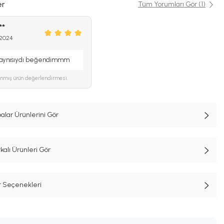
er
Tüm Yorumları Gör (1)
**
 2024
 aynısıydı beğendimmm
ınmış ürün değerlendirmesi.
lar Ürünlerini Gör
lı Ürünleri Gör
t Seçenekleri