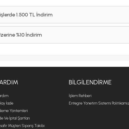
işlerde 1.500 TL İndirim
Üzerine %10 İndirim
ARDIM
BILGILENDIRME
rdım
İşlem Rehberi
lay İade
Entegre Yönetim Sistemi Politikamı
eme Yöntemleri
de Ve İptal Şartları
safir Müşteri Sipariş Takibi