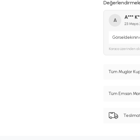
Değerlendirmel
A*** K*
A
23 Mayıs
Görseldekinin
Karaca
üzerinden al
Tüm Muglar Kupa
Tüm Emsan Marka
Teslima