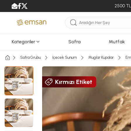
2500 TL 
Kategoriler
Sofra
Mutfak
Sofra Grubu
İçecek Sunum
Muglar Kupalar
Em