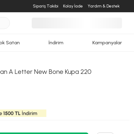
Sipariş Takibi
Kolay İade
Yardım & Destek
ok Satan
İndirim
Kampanyalar
san A Letter New Bone Kupa 220