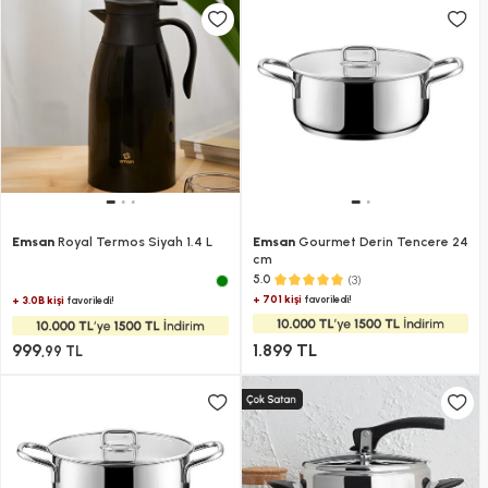
Emsan
Royal Termos Siyah 1.4 L
Emsan
Gourmet Derin Tencere 24
cm
(3)
5.0
+ 701 kişi
favoriledi!
+ 3.0B kişi
favoriledi!
999
1.899 TL
,99 TL