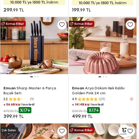
299
199
,99 TL
,99 TL
Emsan
Sharp Master 6 Parça
Emsan
Arya Döküm Kek Kalıbı
Bıçak Seti
Golden Pink 24 cm
(9)
(29)
3.2
4.9
+ 56.6B kişi
+ 141.4B kişi
favoriledi!
favoriledi!
%17
%17
479,99 TL
599,99 TL
399
499
,99 TL
,99 TL