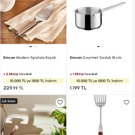
Emsan
Modern Spatula Küçük
Emsan
Gourmet Sosluk 18 cm
+ 2.6B kişi
+ 1.4B kişi
favoriledi!
favoriledi!
229
1.199 TL
,99 TL