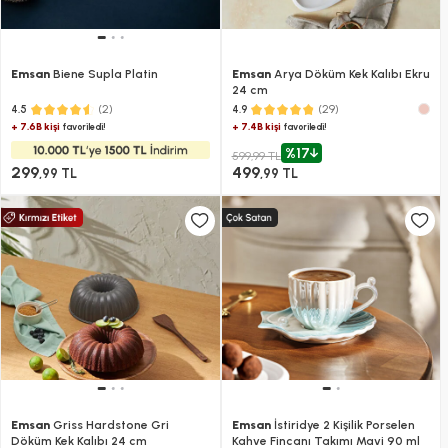
Emsan
Biene Supla Platin
Emsan
Arya Döküm Kek Kalıbı Ekru
24 cm
(2)
(29)
4.5
4.9
+ 7.6B kişi
+ 7.4B kişi
favoriledi!
favoriledi!
%17
599,99 TL
299
499
,99 TL
,99 TL
Emsan
Griss Hardstone Gri
Emsan
İstiridye 2 Kişilik Porselen
Döküm Kek Kalıbı 24 cm
Kahve Fincanı Takımı Mavi 90 ml