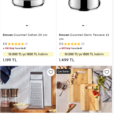
Emsan
Gourmet Sahan 20 cm
Emsan
Gourmet Derin Tencere 22
cm
(1)
(3)
5.0
5.0
+ 961 kişi
+ 691 kişi
favoriledi!
favoriledi!
1.199 TL
1.499 TL