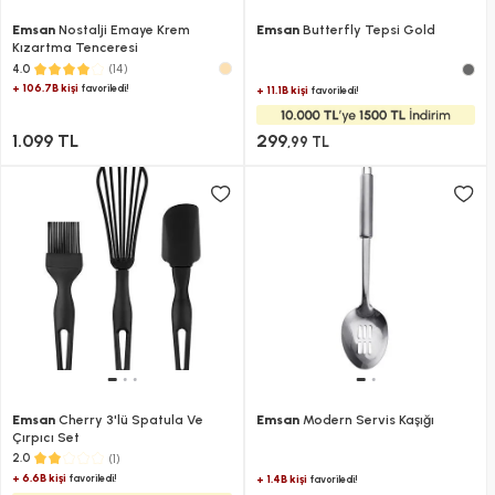
Emsan
Nostalji Emaye Krem
Emsan
Butterfly Tepsi Gold
Kızartma Tenceresi
(14)
4.0
+ 106.7B kişi
favoriledi!
+ 11.1B kişi
favoriledi!
1.099 TL
299
,99 TL
Emsan
Cherry 3'lü Spatula Ve
Emsan
Modern Servis Kaşığı
Çırpıcı Set
(1)
2.0
+ 6.6B kişi
favoriledi!
+ 1.4B kişi
favoriledi!