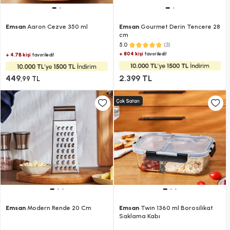
Emsan
Aaron Cezve 350 ml
Emsan
Gourmet Derin Tencere 28
cm
(3)
5.0
+ 804 kişi
favoriledi!
+ 4.7B kişi
favoriledi!
449
2.399 TL
,99 TL
Emsan
Modern Rende 20 Cm
Emsan
Twin 1360 ml Borosilikat
Saklama Kabı