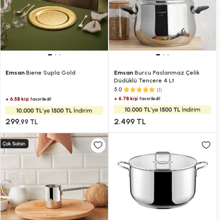
Emsan
Biene Supla Gold
Emsan
Burcu Paslanmaz Çelik
Düdüklü Tencere 4 Lt
(1)
5.0
+ 6.7B kişi
favoriledi!
+ 6.5B kişi
favoriledi!
299
2.499 TL
,99 TL