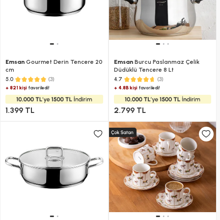
Emsan
Gourmet Derin Tencere 20
Emsan
Burcu Paslanmaz Çelik
cm
Düdüklü Tencere 8 Lt
(3)
(3)
5.0
4.7
+ 821 kişi
+ 4.8B kişi
favoriledi!
favoriledi!
1.399 TL
2.799 TL