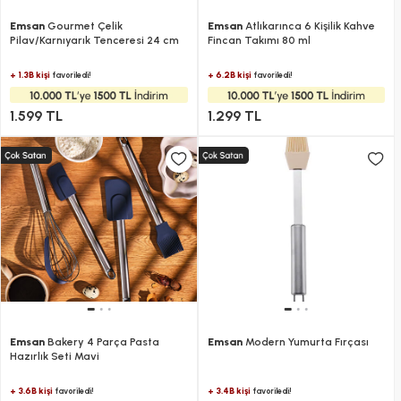
Emsan
Gourmet Çelik
Emsan
Atlıkarınca 6 Kişilik Kahve
Pilav/Karnıyarık Tenceresi 24 cm
Fincan Takımı 80 ml
+ 1.3B kişi
+ 6.2B kişi
favoriledi!
favoriledi!
1.599 TL
1.299 TL
Emsan
Bakery 4 Parça Pasta
Emsan
Modern Yumurta Fırçası
Hazırlık Seti Mavi
+ 3.6B kişi
+ 3.4B kişi
favoriledi!
favoriledi!