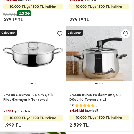
%22
899,99 TL
699
399
,99 TL
,99 TL
Emsan
Gourmet 26 Cm Çelik
Emsan
Burcu Paslanmaz Çelik
Pilav/Karnıyarık Tenceresi
Düdüklü Tencere​ 6 Lt
(1)
5.0
+ 4.6B kişi
favoriledi!
+ 1.3B kişi
favoriledi!
1.999 TL
2.599 TL