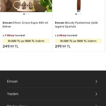
Emsan
Ethnic Grass Kupa 480 ml
Emsan
Woody Paslanmaz Çelik
Kahve​​​​​​​
Izgara Spatula
+ 7.0B kişi
+ 2.4B kişi
favoriledi!
favoriledi!
249
299
,99 TL
,99 TL
Emsan
Yardım