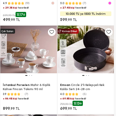
(19)
(7)
4.9
5.0
+ 29.3B kişi
+ 27.4B kişi
favoriledi!
favoriledi!
%17
599,99 TL
499
599
,99 TL
,99 TL
İstanbul Porselen
Mahir 6 Kişilik
Emsan
Circle 2'li Kelepçeli Kek
Kahve Fincan Takımı 90 ml
Kalıbı Seti 24-28 cm
(7)
(5)
3.9
4.0
+ 86.4B kişi
+ 69.8B kişi
favoriledi!
favoriledi!
%13
799,99 TL
899
699
,99 TL
,99 TL