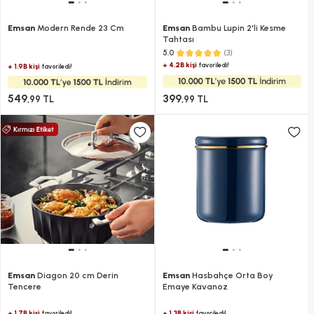
Emsan
Modern Rende 23 Cm
Emsan
Bambu Lupin 2'li Kesme
Tahtası
(3)
5.0
+ 4.2B kişi
favoriledi!
+ 1.9B kişi
favoriledi!
549
399
,99 TL
,99 TL
Emsan
Diagon 20 cm Derin
Emsan
Hasbahçe Orta Boy
Tencere
Emaye Kavanoz
+ 1.7B kişi
+ 1.3B kişi
favoriledi!
favoriledi!