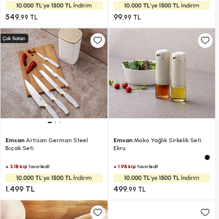
549
99
,99 TL
,99 TL
Emsan
Artisan German Steel
Emsan
Moko Yağlık Sirkelik Seti
Bıçak Seti
Ekru
+ 3.1B kişi
+ 1.9B kişi
favoriledi!
favoriledi!
1.499 TL
499
,99 TL