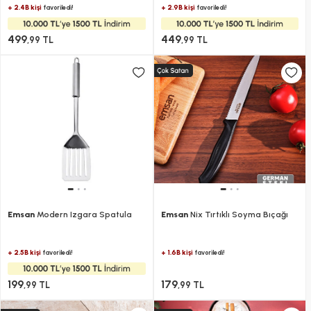
+ 2.4B kişi
+ 2.9B kişi
favoriledi!
favoriledi!
499
449
,99 TL
,99 TL
Emsan
Modern Izgara Spatula
Emsan
Nix Tırtıklı Soyma Bıçağı
+ 2.5B kişi
+ 1.6B kişi
favoriledi!
favoriledi!
199
179
,99 TL
,99 TL