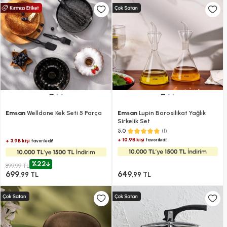
Emsan
Welldone Kek Seti 5 Parça
Emsan
Lupin Borosilikat Yağlık
Sirkelik Set
(1)
5.0
+ 10.9B kişi
favoriledi!
+ 3.9B kişi
favoriledi!
%22
899,99 TL
699
649
,99 TL
,99 TL