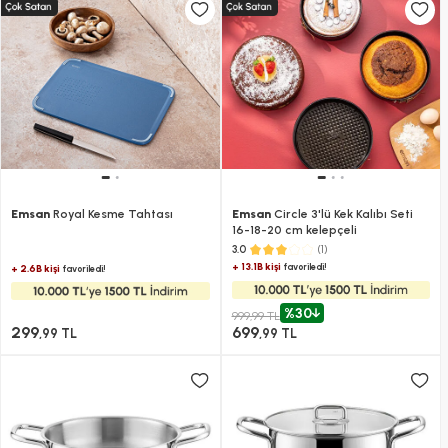
Emsan
Royal Kesme Tahtası
Emsan
Circle 3'lü Kek Kalıbı Seti
16-18-20 cm kelepçeli
(1)
3.0
+ 13.1B kişi
favoriledi!
+ 2.6B kişi
favoriledi!
%30
999,99 TL
299
699
,99 TL
,99 TL