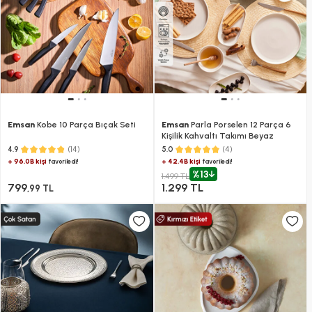
Emsan
Kobe 10 Parça Bıçak Seti
Emsan
Parla Porselen 12 Parça 6
Kişilik Kahvaltı Takımı Beyaz
(14)
(4)
4.9
5.0
+ 96.0B kişi
+ 42.4B kişi
favoriledi!
favoriledi!
%13
1.499 TL
799
1.299 TL
,99 TL