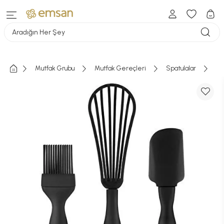
Aradığın Her Şey
Mutfak Grubu
Mutfak Gereçleri
Spatulalar
Em