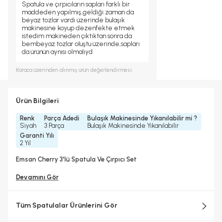
Spatula ve çırpıcıların sapları farklı bir
maddeden yapılmış,geldiği zaman da
beyaz tozlar vardı üzerinde bulaşık
makinesine koyup dezenfekte etmek
istedim makineden çıktıktan sonra da
bembeyaz tozlar oluştu üzerinde,sapları
da ürünün aynısı olmalıyd
Karaca
üzerinden alınmış ürün değerlendirmesi.
Ürün Bilgileri
Renk
Parça Adedi
Bulaşık Makinesinde Yıkanılabilir mi ?
Siyah
3 Parça
Bulaşık Makinesinde Yıkanılabilir
Garanti Yılı
2 Yıl
Emsan Cherry 3'lü Spatula Ve Çırpıcı Set
Devamını Gör
Tüm Spatulalar Ürünlerini Gör