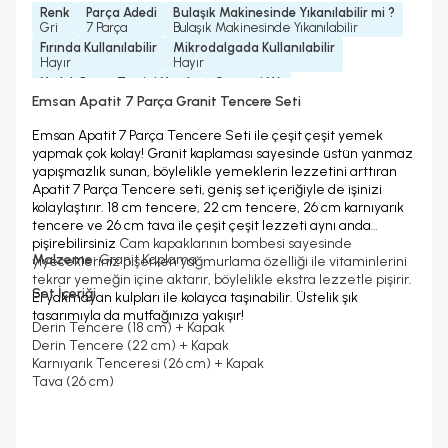
Renk
Parça Adedi
Bulaşık Makinesinde Yıkanılabilir mi ?
Gri
7 Parça
Bulaşık Makinesinde Yıkanılabilir
Fırında Kullanılabilir
Mikrodalgada Kullanılabilir
Hayır
Hayır
Yedek Parça Temini Yapılır
Garanti Yılı
Evet
2 Yıl
Emsan Apatit 7 Parça Granit Tencere Seti
Emsan Apatit 7 Parça Tencere Seti ile çeşit çeşit yemek
yapmak çok kolay! Granit kaplaması sayesinde üstün yanmaz
yapışmazlık sunan, böylelikle yemeklerin lezzetini arttıran
Apatit 7 Parça Tencere seti, geniş set içeriğiyle de işinizi
kolaylaştırır. 18 cm tencere, 22 cm tencere, 26 cm karnıyarık
tencere ve 26 cm tava ile çeşit çeşit lezzeti aynı anda
pişirebilirsiniz
Cam kapaklarının bombesi sayesinde
Malzeme:
Granit Kaplama
yiyecekleriniz pişerken yağmurlama özelliği ile vitaminlerini
tekrar yemeğin içine aktarır, böylelikle ekstra lezzetle pişirir
.
Set İçeriği
El yakmayan kulpları ile kolayca taşınabilir. Üstelik şık
tasarımıyla da mutfağınıza yakışır!
Derin Tencere (18 cm) + Kapak
Derin Tencere (22 cm) + Kapak
Karnıyarık Tenceresi (26 cm) + Kapak
Tava (26 cm)