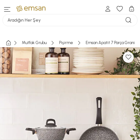
Aradığın Her Şey
Mutfak Grubu
Pişirme
Emsan Apatit 7 Parça Granit 