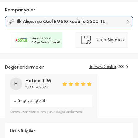
Kampanyalar
İlk Alışverişe Özel EMS10 Kodu ile 2500 TL
ve Üzerine %10 İndirim
Kampanyası
Değerlendirmeler
Tümünü Göster
(10)
Hatice TİM
H
27 Ocak 2023
Ürün gayet güzel
Karaca
üzerinden alınmış ürün değerlendirmesi.
Ürün Bilgileri