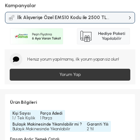
Kampanyalar
İlk Alışverişe Özel EMS10 Kodu ile 2500 TL
ve Üzerine %10 İndirim
Kampanyası
Henüz yorum yapılmamış, ilk yorum yapan siz olun!
Yorum Yap
Ürün Bilgileri
Kişi Sayısı
Parça Adedi
1 / Tek Kişilik
1 Parça
Bulaşık Makinesinde Yıkanılabilir mi ?
Garanti Yılı
Bulaşık Makinesinde Yıkanılabilir
2 Yıl
Emsan Ardıç Yemek Çatalı